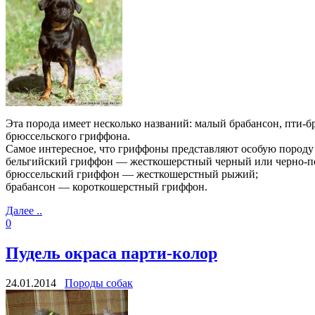
Эта порода имеет несколько названий: малый брабансон, пти-б
брюссельского гриффона.
Самое интересное, что гриффоны представляют особую породу 
бельгийский гриффон — жесткошерстный черный или черно-п
брюссельский гриффон — жесткошерстный рыжий;
брабансон — короткошерстный гриффон.
Далее ..
0
Пудель окраса парти-колор
24.01.2014
Породы собак