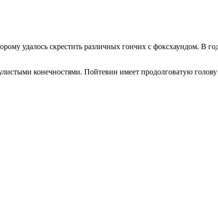
торому удалось скрестить различных гончих с фоксхаундом. В г
улистыми конечностями. Пойтевин имеет продолговатую голову 