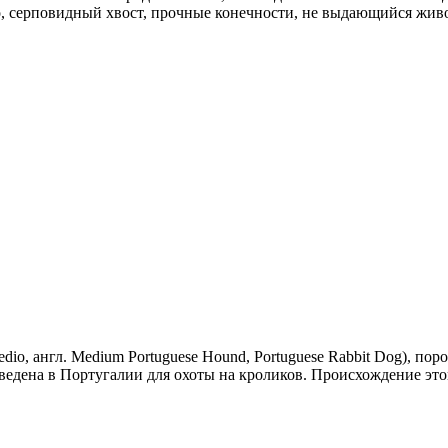
о, серповидный хвост, прочные конечности, не выдающийся живот
dio, англ. Medium Portuguese Hound, Portuguese Rabbit Dog), по
едена в Португалии для охоты на кроликов. Происхождение эт