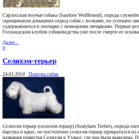
Cарлосская волчья собака (Saarloos Wolfhound), порода служеб
скрещивания домашних пород собак с волками, но успешно зав
содержавшихся в зоопарке с немецкими овчарками. Первые резу
Голландским клубом собаководства уже после смерти ее основа
Далее ..
0
Селихэм-терьер
24.01.2014
Породы собак
Селихэм-терьер (силихем-терьер) (Sealyham Terrier), порода о
барсука и крыс, но постепенно селихэм-терьер превратился из-
названия поместья Селихэм в Уэльсе, где она была выведена. 