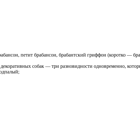
рабансон, петит брабансон, брабантский гриффон (коротко — бр
декоративных собак — три разновидности одновременно, которы
одпалый;