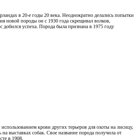
рландах в 20-е годы 20 века. Неоднократно делались попытки
я новой породы он с 1930 года скрещивал волков,
с добился успеха. Порода была признана в 1975 году
 с использованием крови других терьеров для охоты на лисицу,
ь на выставках собак. Свое название порода получила от
те в 1908.