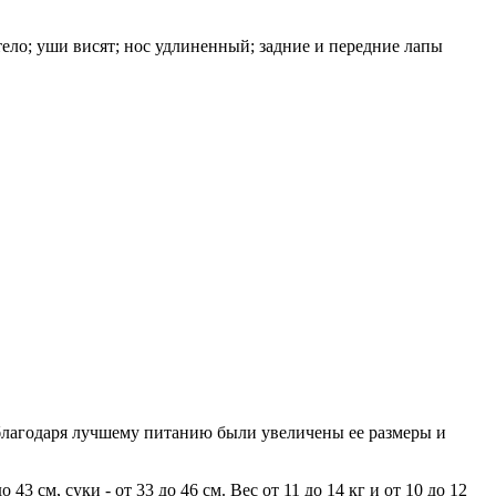
ело; уши висят; нос удлиненный; задние и передние лапы
 благодаря лучшему питанию были увеличены ее размеры и
см, суки - от 33 до 46 см. Вес от 11 до 14 кг и от 10 до 12