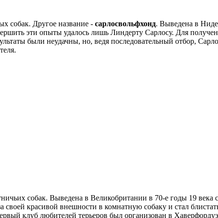
ных собак. Другое название -
сарлосвольфхонд
. Выведена в Ниде
ершить эти опыты удалось лишь Линдерту Сарлосу. Для получени
льтаты были неудачны, но, ведя последовательный отбор, Сарло
теля.
хотничьих собак. Выведена в Великобритании в 70-е годы 19 века
за своей красивой внешности в комнатную собаку и стал блистат
Первый клуб любителей терьеров был организован в Хаверфордуэс