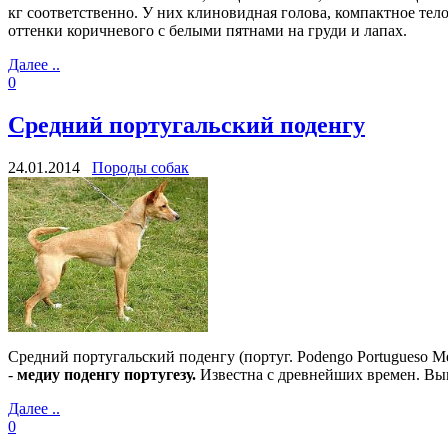
кг соответственно. У них клиновидная голова, компактное тел
оттенки коричневого с белыми пятнами на груди и лапах.
Далее ..
0
Средний португальский поденгу
24.01.2014
Породы собак
Средний португальский поденгу (португ. Podengo Portugueso Me
-
медиу поденгу португезу.
Известна с древнейших времен. Выв
Далее ..
0