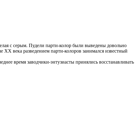
 белая с серым. Пудели парти-колор были выведены довольно
ле ХХ века разведением парти-колоров занимался известный
следнее время заводчики-энтузиасты принялись восстанавливать