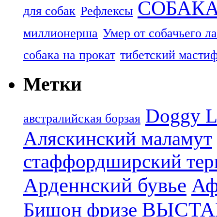
СОБАК
для собак
Рефлексы
миллионерша
Умер от собачьего л
собака на прокат
тибетский масти
Метки
Doggy L
aвстралийская борзая
Аляскинский маламут
стаффордширский тер
Арденнский бувье
Аф
ВЫСТА
Бишон фризе