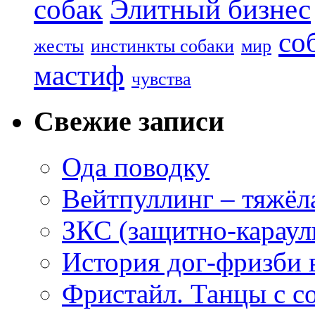
собак
Элитный бизнес
со
жесты
инстинкты собаки
мир
мастиф
чувства
Свежие записи
Ода поводку
Вейтпуллинг – тяжёла
ЗКС (защитно-караул
История дог-фризби 
Фристайл. Танцы с с