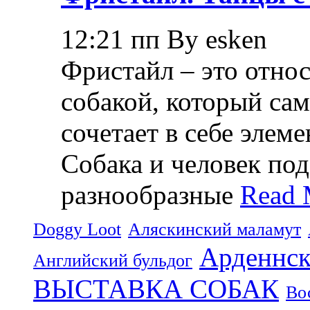
12:21 пп By esken
Фристайл – это относ
собакой, который са
сочетает в себе элем
Собака и человек по
разнообразные
Read 
Doggy Loot
Аляскинский маламут
Арденнск
Английский бульдог
ВЫСТАВКА СОБАК
Во