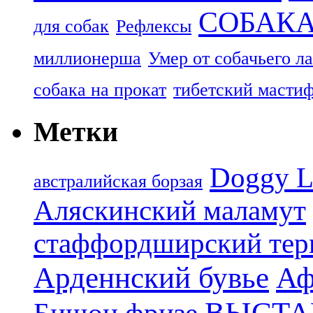
СОБАК
для собак
Рефлексы
миллионерша
Умер от собачьего л
собака на прокат
тибетский масти
Метки
Doggy L
aвстралийская борзая
Аляскинский маламут
стаффордширский тер
Арденнский бувье
Аф
ВЫСТА