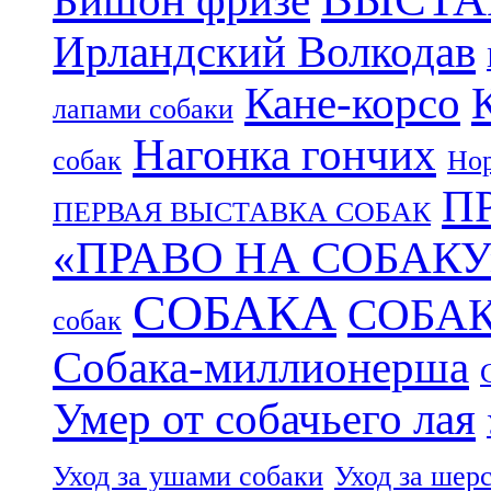
Бишон фризе
Ирландский Волкодав
Кане-корсо
лапами собаки
Нагонка гончих
собак
Нор
П
ПЕРВАЯ ВЫСТАВКА СОБАК
«ПРАВО НА СОБАКУ
СОБАКА
СОБА
собак
Собака-миллионерша
Умер от собачьего лая
Уход за ушами собаки
Уход за шер