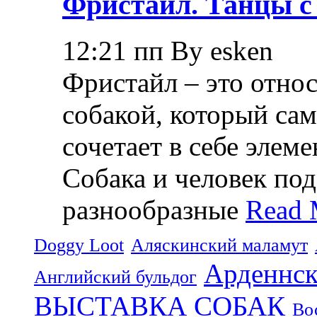
Фристайл. Танцы с
12:21 пп By esken
Фристайл – это относ
собакой, который са
сочетает в себе элем
Собака и человек по
разнообразные
Read 
Doggy Loot
Аляскинский маламут
Арденнск
Английский бульдог
ВЫСТАВКА СОБАК
Во