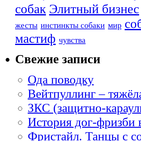
собак
Элитный бизнес
со
жесты
инстинкты собаки
мир
мастиф
чувства
Свежие записи
Ода поводку
Вейтпуллинг – тяжёла
ЗКС (защитно-караул
История дог-фризби 
Фристайл. Танцы с с