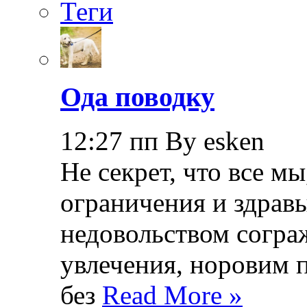
Теги
Ода поводку
12:27 пп By esken
Не секрет, что все мы
ограничения и здрав
недовольством согра
увлечения, норовим 
без
Read More »