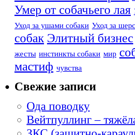
Умер от собачьего лая
Уход за ушами собаки
Уход за шер
собак
Элитный бизнес
со
жесты
инстинкты собаки
мир
мастиф
чувства
Свежие записи
Ода поводку
Вейтпуллинг – тяжёла
ЗКС (защитно-караул