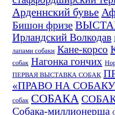
Арденнский бувье
Аф
ВЫСТА
Бишон фризе
Ирландский Волкодав
Кане-корсо
лапами собаки
Нагонка гончих
собак
Нор
П
ПЕРВАЯ ВЫСТАВКА СОБАК
«ПРАВО НА СОБАКУ
СОБАКА
СОБА
собак
Собака-миллионерша