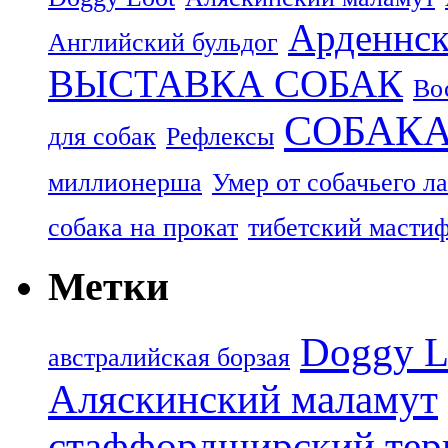
Арденнск
Английский бульдог
ВЫСТАВКА СОБАК
Во
СОБАК
для собак
Рефлексы
миллионерша
Умер от собачьего л
собака на прокат
тибетский масти
Метки
Doggy L
aвстралийская борзая
Аляскинский маламут
стаффордширский тер