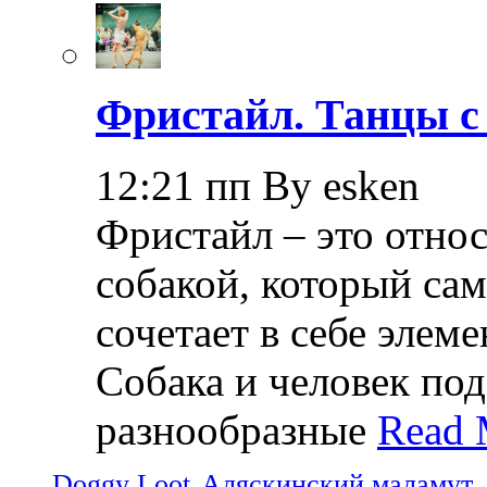
Фристайл. Танцы с
12:21 пп By esken
Фристайл – это относ
собакой, который са
сочетает в себе элем
Собака и человек по
разнообразные
Read 
Doggy Loot
Аляскинский маламут