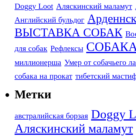
Doggy Loot
Аляскинский маламут
Арденнск
Английский бульдог
ВЫСТАВКА СОБАК
Во
СОБАК
для собак
Рефлексы
миллионерша
Умер от собачьего л
собака на прокат
тибетский масти
Метки
Doggy L
aвстралийская борзая
Аляскинский маламут