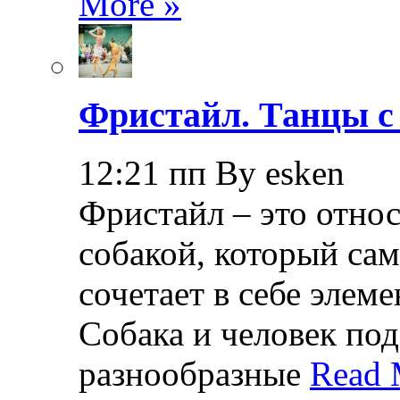
More »
Фристайл. Танцы с
12:21 пп By esken
Фристайл – это относ
собакой, который са
сочетает в себе элем
Собака и человек по
разнообразные
Read 