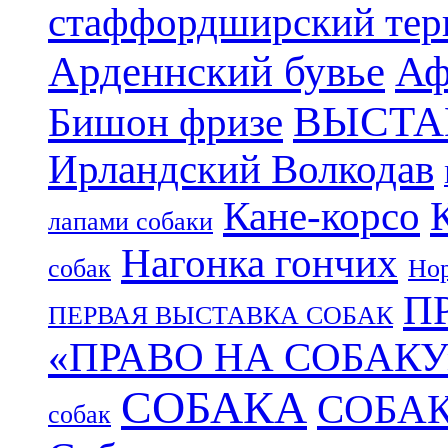
стаффордширский тер
Арденнский бувье
Аф
ВЫСТА
Бишон фризе
Ирландский Волкодав
Кане-корсо
лапами собаки
Нагонка гончих
собак
Нор
П
ПЕРВАЯ ВЫСТАВКА СОБАК
«ПРАВО НА СОБАКУ
СОБАКА
СОБА
собак