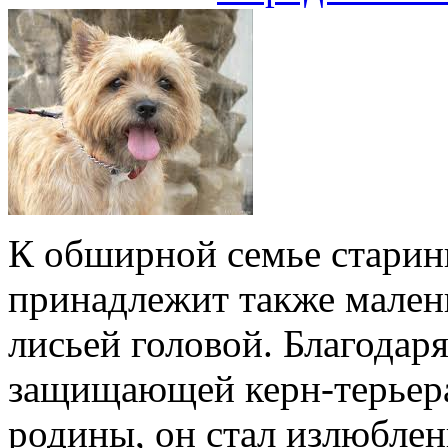
К обширной семье старин
принадлежит также малень
лисьей головой. Благодар
защищающей керн-терьера
родины, он стал излюбле