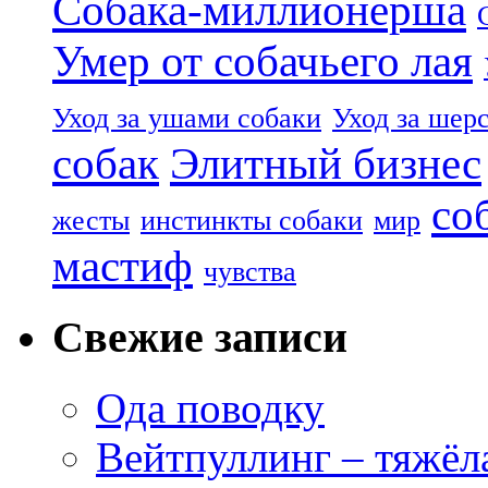
Собака-миллионерша
Умер от собачьего лая
Уход за ушами собаки
Уход за шер
собак
Элитный бизнес
со
жесты
инстинкты собаки
мир
мастиф
чувства
Свежие записи
Ода поводку
Вейтпуллинг – тяжёла