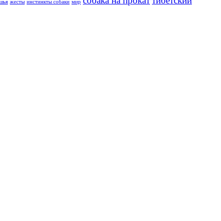
собака на прокат
тибетский
ушья
жесты
инстинкты собаки
мир