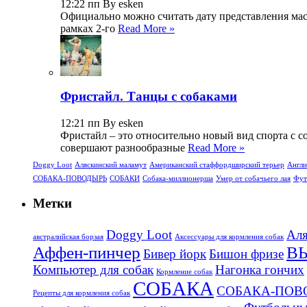
12:22 пп By esken
Официально можно считать дату представления масса
рамках 2-го
Read More »
Фристайл. Танцы с собаками
12:21 пп By esken
Фристайл – это относительно новый вид спорта с с
совершают разнообразные
Read More »
Doggy Loot
Аляскинский маламут
Американский стаффордширский терьер
Англи
СОБАКА-ПОВОДЫРЬ
СОБАКИ
Собака-миллионерша
Умер от собачьего лая
Фут
Метки
Doggy Loot
Аля
aвстралийская борзая
Аксессуары для кормления собак
Аффен-пинчер
В
Бивер йорк
Бишон фризе
Компьютер для собак
Нагонка гончих
Кормление собак
СОБАКА
СОБАКА-ПОВ
Рецепты для кормления собак