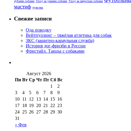
Футбольны
зубами собаки
Уход за ушами собаки
Уход за шерстью собаки
мастиф
чувства
Свежие записи
Ода поводку
Вейтпуллинг – тяжёлая атлетика для собак
ЗКС (защитно-караульная служба)
История дог-фризби в России
Фристайл. Танцы с собаками
Август 2026
Пн
Вт
Ср
Чт
Пт
Сб
Вс
1
2
3
4
5
6
7
8
9
10
11
12
13
14
15
16
17
18
19
20
21
22
23
24
25
26
27
28
29
30
31
« Фев