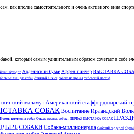
м, как вполне самостоятельного и очень активного вида спорта 
обакой, который самым удивительным образом сочетает в себе э
Арденнский бувье
Аффен-пинчер
ВЫСТАВКА СОБ
йский бульдог
больный мяч для собак
Элитный бизнес
собака на прокат
тибетский мастиф
скинский маламут
Американский стаффордширский те
ЫСТАВКА СОБАК
Воспитание
Ирландский Волк
ПРАЗД
Нормы кормления собак
Откуда взялись собаки
ПЕРВАЯ ВЫСТАВКА СОБАК
ОДЫРЬ
СОБАКИ
Собака-миллионерша
Собачий гардероб
Сухой