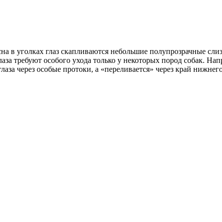
е сна в уголках глаз скапливаются небольшие полупрозрачные с
лаза требуют особого ухода только у некоторых пород собак. На
глаза через особые протоки, а «переливается» через край нижнего