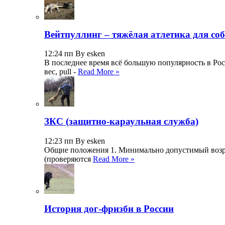
Вейтпуллинг – тяжёлая атлетика для со
12:24 пп By esken
В последнее время всё большую популярность в Росс
вес, pull -
Read More »
ЗКС (защитно-караульная служба)
12:23 пп By esken
Общие положения 1. Минимально допустимый возраст
(проверяются
Read More »
История дог-фризби в России