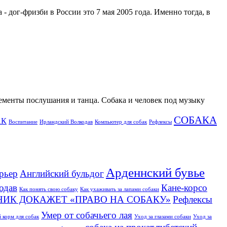
- дог-фризби в России это 7 мая 2005 года. Именно тогда, в
лементы послушания и танца. Собака и человек под музыку
СОБАКА
АК
Воспитание
Ирландский Волкодав
Компьютер для собак
Рефлексы
Арденнский бувье
рьер
Английский бульдог
одав
Кане-корсо
Как понять свою собаку
Как ухаживать за лапами собаки
НИК ДОКАЖЕТ «ПРАВО НА СОБАКУ»
Рефлексы
Умер от собачьего лая
 корм для собак
Уход за глазами собаки
Уход за