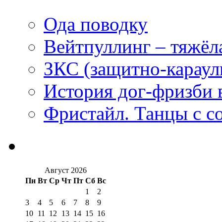
Ода поводку
Вейтпуллинг – тяжёла
ЗКС (защитно-караул
История дог-фризби 
Фристайл. Танцы с с
Август 2026
Пн
Вт
Ср
Чт
Пт
Сб
Вс
1
2
3
4
5
6
7
8
9
10
11
12
13
14
15
16