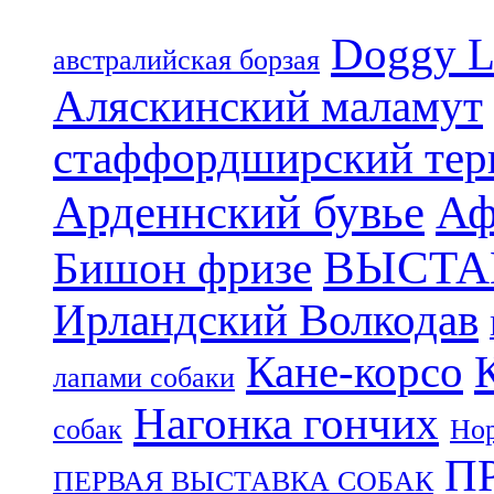
Doggy L
aвстралийская борзая
Аляскинский маламут
стаффордширский тер
Арденнский бувье
Аф
ВЫСТА
Бишон фризе
Ирландский Волкодав
Кане-корсо
лапами собаки
Нагонка гончих
собак
Нор
П
ПЕРВАЯ ВЫСТАВКА СОБАК