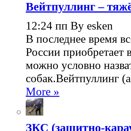
Вейтпуллинг – тяжё
12:24 пп By esken
В последнее время в
России приобретает в
можно условно назва
собак.Вейтпуллинг (ан
More »
ЗКС (защитно-кара