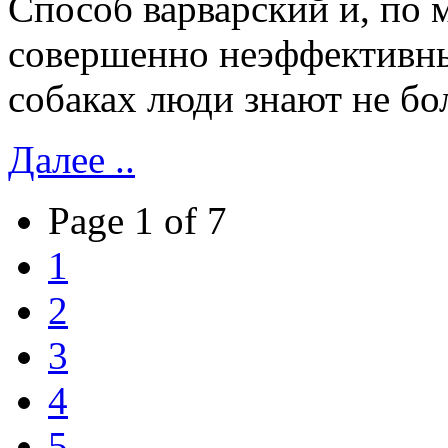
Способ варварский и, по 
совершенно неэффективны
собаках люди знают не бо
Далее ..
Page 1 of 7
1
2
3
4
5