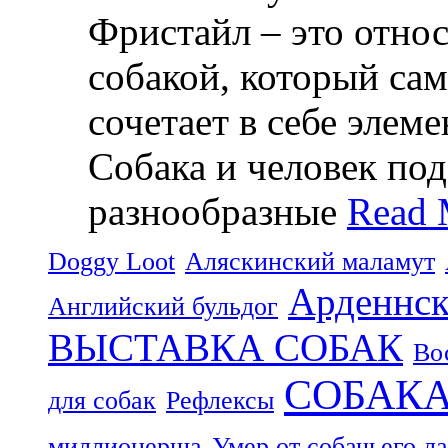
Фристайл – это относ
собакой, который са
сочетает в себе элем
Собака и человек по
разнообразные
Read 
Doggy Loot
Аляскинский маламут
Арденнск
Английский бульдог
ВЫСТАВКА СОБАК
Во
СОБАК
для собак
Рефлексы
миллионерша
Умер от собачьего л