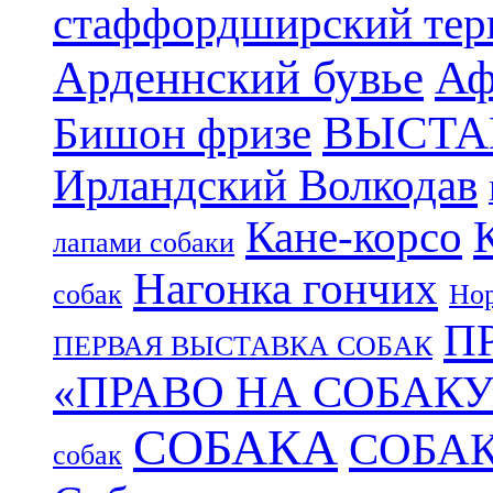
стаффордширский тер
Арденнский бувье
Аф
ВЫСТА
Бишон фризе
Ирландский Волкодав
Кане-корсо
лапами собаки
Нагонка гончих
собак
Нор
П
ПЕРВАЯ ВЫСТАВКА СОБАК
«ПРАВО НА СОБАКУ
СОБАКА
СОБА
собак