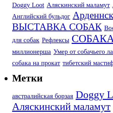
Doggy Loot
Аляскинский маламут
Арденнск
Английский бульдог
ВЫСТАВКА СОБАК
Во
СОБАК
для собак
Рефлексы
миллионерша
Умер от собачьего л
собака на прокат
тибетский масти
Метки
Doggy L
aвстралийская борзая
Аляскинский маламут