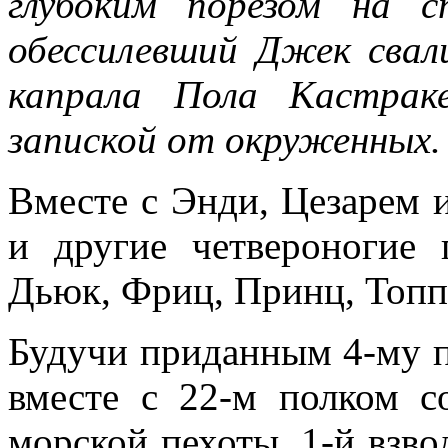
глубоким порезом на 
обессилевший Джек свал
капрала Пола Кастрак
запиской от окруженных.
Вместе с Энди, Цезарем 
и другие четвероногие 
Дьюк, Фриц, Принц, Топп
Будучи приданным 4-му п
вместе с 22-м полком с
морской пехоты, 1-й взво