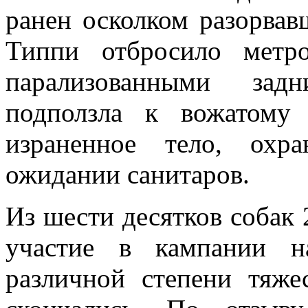
ранен осколком разорва
Типпи отбросило метр
парализованными зад
подползла к вожатому
израненное тело, охр
ожидании санитаров.
Из шести десятков собак 
участие в кампании н
различной степени тяж