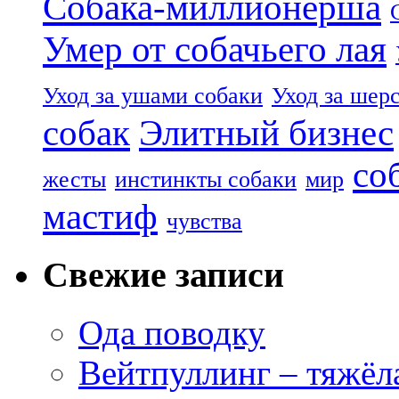
Собака-миллионерша
Умер от собачьего лая
Уход за ушами собаки
Уход за шер
собак
Элитный бизнес
со
жесты
инстинкты собаки
мир
мастиф
чувства
Свежие записи
Ода поводку
Вейтпуллинг – тяжёла