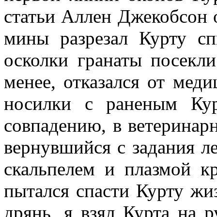
статьи Аллен Джекобсон 
мины разрезал Курту сп
осколки гранаты посекли
менее, отказался от мед
носилки с раненым Ку
совпадению, в ветеринарн
вернувшийся с задания л
скальпелем и плазмой к
пытался спасти Курту жиз
дрянь, я взял Курта на р