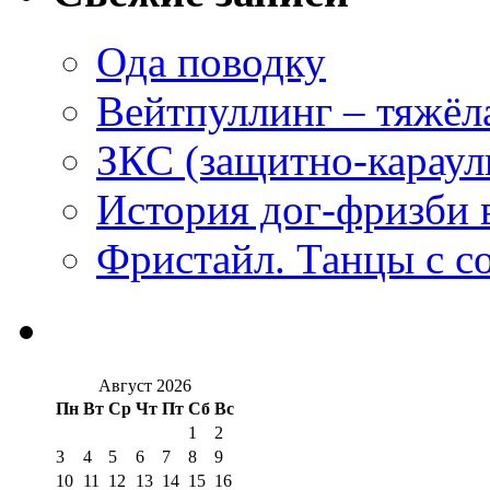
Ода поводку
Вейтпуллинг – тяжёла
ЗКС (защитно-караул
История дог-фризби 
Фристайл. Танцы с с
Август 2026
Пн
Вт
Ср
Чт
Пт
Сб
Вс
1
2
3
4
5
6
7
8
9
10
11
12
13
14
15
16