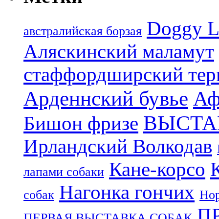
Doggy L
aвстралийская борзая
Аляскинский маламут
стаффордширский тер
Арденнский бувье
Аф
ВЫСТА
Бишон фризе
Ирландский Волкодав
Кане-корсо
лапами собаки
Нагонка гончих
собак
Нор
П
ПЕРВАЯ ВЫСТАВКА СОБАК