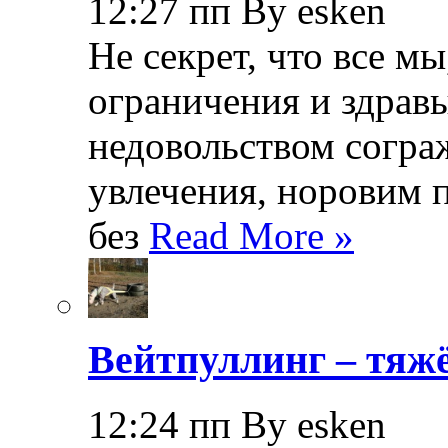
12:27 пп By esken
Не секрет, что все мы
ограничения и здрав
недовольством согра
увлечения, норовим 
без
Read More »
Вейтпуллинг – тяжё
12:24 пп By esken