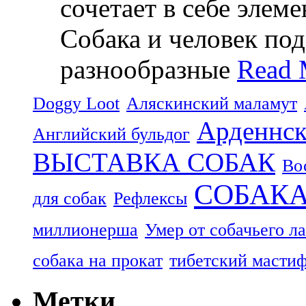
сочетает в себе элем
Собака и человек по
разнообразные
Read 
Doggy Loot
Аляскинский маламут
Арденнск
Английский бульдог
ВЫСТАВКА СОБАК
Во
СОБАК
для собак
Рефлексы
миллионерша
Умер от собачьего л
собака на прокат
тибетский масти
Метки