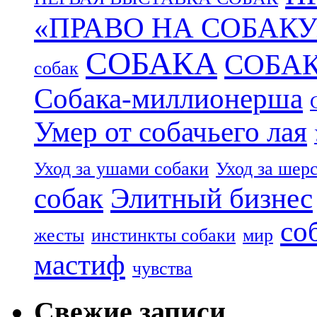
«ПРАВО НА СОБАКУ
СОБАКА
СОБА
собак
Собака-миллионерша
Умер от собачьего лая
Уход за ушами собаки
Уход за шер
собак
Элитный бизнес
со
жесты
инстинкты собаки
мир
мастиф
чувства
Свежие записи