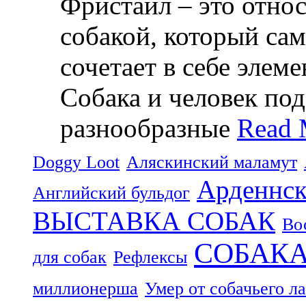
Фристайл – это относ
собакой, который са
сочетает в себе элем
Собака и человек по
разнообразные
Read 
Doggy Loot
Аляскинский маламут
Арденнск
Английский бульдог
ВЫСТАВКА СОБАК
Во
СОБАК
для собак
Рефлексы
миллионерша
Умер от собачьего л