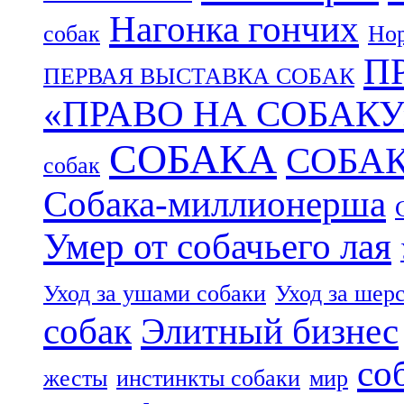
Нагонка гончих
собак
Нор
П
ПЕРВАЯ ВЫСТАВКА СОБАК
«ПРАВО НА СОБАКУ
СОБАКА
СОБА
собак
Собака-миллионерша
Умер от собачьего лая
Уход за ушами собаки
Уход за шер
собак
Элитный бизнес
со
жесты
инстинкты собаки
мир