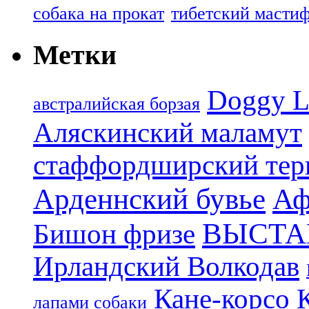
собака на прокат
тибетский масти
Метки
Doggy L
aвстралийская борзая
Аляскинский маламут
стаффордширский тер
Арденнский бувье
Аф
ВЫСТА
Бишон фризе
Ирландский Волкодав
Кане-корсо
лапами собаки