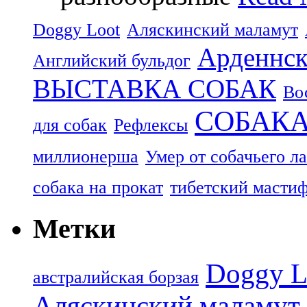
Doggy Loot
Аляскинский маламут
Арденнск
Английский бульдог
ВЫСТАВКА СОБАК
Во
СОБАК
для собак
Рефлексы
миллионерша
Умер от собачьего л
собака на прокат
тибетский масти
Метки
Doggy L
aвстралийская борзая
Аляскинский маламут