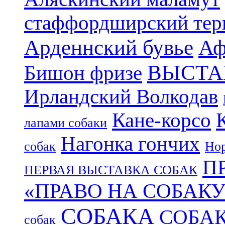
стаффордширский тер
Арденнский бувье
Аф
ВЫСТА
Бишон фризе
Ирландский Волкодав
Кане-корсо
лапами собаки
Нагонка гончих
собак
Нор
П
ПЕРВАЯ ВЫСТАВКА СОБАК
«ПРАВО НА СОБАКУ
СОБАКА
СОБА
собак