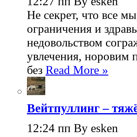
12:27 пп By esken
Не секрет, что все мы
ограничения и здрав
недовольством согра
увлечения, норовим 
без
Read More »
Вейтпуллинг – тяжё
12:24 пп By esken