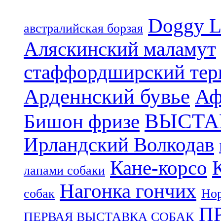
Doggy L
aвстралийская борзая
Аляскинский маламут
стаффордширский тер
Арденнский бувье
Аф
ВЫСТА
Бишон фризе
Ирландский Волкодав
Кане-корсо
лапами собаки
Нагонка гончих
собак
Нор
П
ПЕРВАЯ ВЫСТАВКА СОБАК