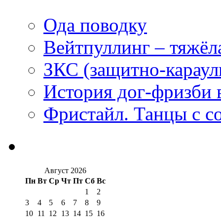
Ода поводку
Вейтпуллинг – тяжёла
ЗКС (защитно-караул
История дог-фризби 
Фристайл. Танцы с с
Август 2026
Пн
Вт
Ср
Чт
Пт
Сб
Вс
1
2
3
4
5
6
7
8
9
10
11
12
13
14
15
16