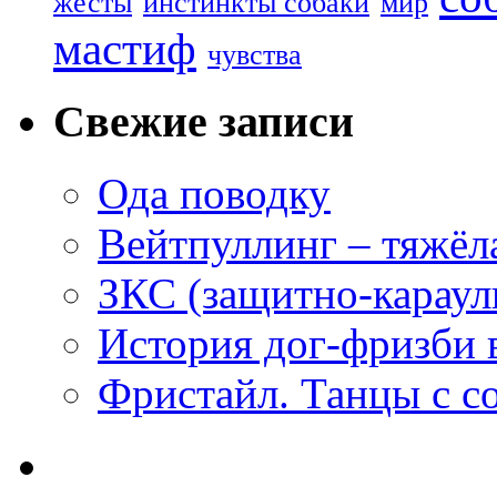
жесты
инстинкты собаки
мир
мастиф
чувства
Свежие записи
Ода поводку
Вейтпуллинг – тяжёла
ЗКС (защитно-караул
История дог-фризби 
Фристайл. Танцы с с