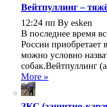
Вейтпуллинг – тяжё
12:24 пп By esken
В последнее время в
России приобретает в
можно условно назва
собак.Вейтпуллинг (ан
More »
ЗКС (защитно-кара