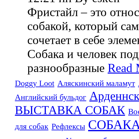
Фристайл – это относ
собакой, который са
сочетает в себе элем
Собака и человек по
разнообразные
Read 
Doggy Loot
Аляскинский маламут
Арденнск
Английский бульдог
ВЫСТАВКА СОБАК
Во
СОБАК
для собак
Рефлексы