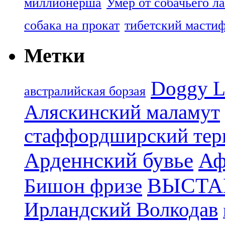
миллионерша
Умер от собачьего л
собака на прокат
тибетский масти
Метки
Doggy L
aвстралийская борзая
Аляскинский маламут
стаффордширский тер
Арденнский бувье
Аф
ВЫСТА
Бишон фризе
Ирландский Волкодав