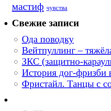
мастиф
чувства
Свежие записи
Ода поводку
Вейтпуллинг – тяжёла
ЗКС (защитно-караул
История дог-фризби 
Фристайл. Танцы с с