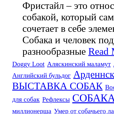
Фристайл – это относ
собакой, который са
сочетает в себе элем
Собака и человек по
разнообразные
Read 
Doggy Loot
Аляскинский маламут
Арденнск
Английский бульдог
ВЫСТАВКА СОБАК
Во
СОБАК
для собак
Рефлексы
миллионерша
Умер от собачьего л