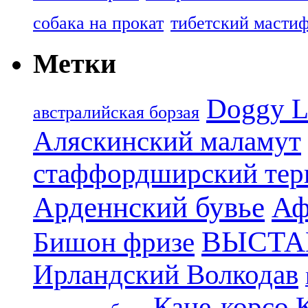
собака на прокат
тибетский масти
Метки
Doggy L
aвстралийская борзая
Аляскинский маламут
стаффордширский тер
Арденнский бувье
Аф
ВЫСТА
Бишон фризе
Ирландский Волкодав
Кане-корсо