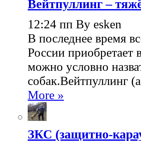
Вейтпуллинг – тяжё
12:24 пп By esken
В последнее время в
России приобретает в
можно условно назва
собак.Вейтпуллинг (ан
More »
ЗКС (защитно-кара