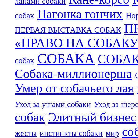
лапами собаки
Нагонка гончих
собак
Нор
П
ПЕРВАЯ ВЫСТАВКА СОБАК
«ПРАВО НА СОБАКУ
СОБАКА
СОБА
собак
Собака-миллионерша
Умер от собачьего лая
Уход за ушами собаки
Уход за шер
собак
Элитный бизнес
со
жесты
инстинкты собаки
мир