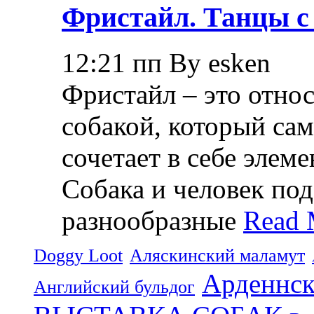
Фристайл. Танцы с
12:21 пп By esken
Фристайл – это относ
собакой, который са
сочетает в себе элем
Собака и человек по
разнообразные
Read 
Doggy Loot
Аляскинский маламут
Арденнск
Английский бульдог