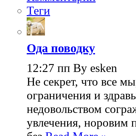
Теги
Ода поводку
12:27 пп By esken
Не секрет, что все мы
ограничения и здрав
недовольством согра
увлечения, норовим 