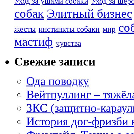
Уход за ушами собаки
Уход за шер
собак
Элитный бизнес
со
жесты
инстинкты собаки
мир
мастиф
чувства
Свежие записи
Ода поводку
Вейтпуллинг – тяжёла
ЗКС (защитно-караул
История дог-фризби 