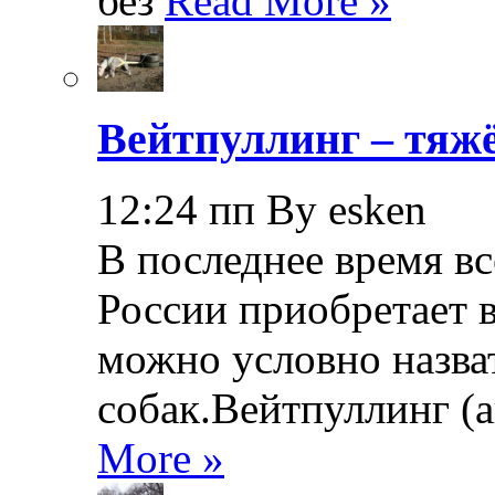
без
Read More »
Вейтпуллинг – тяжё
12:24 пп By esken
В последнее время в
России приобретает в
можно условно назва
собак.Вейтпуллинг (ан
More »