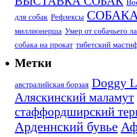
ВЫСТАВКА СОБАК
Во
СОБАК
для собак
Рефлексы
миллионерша
Умер от собачьего л
собака на прокат
тибетский масти
Метки
Doggy L
aвстралийская борзая
Аляскинский маламут
стаффордширский тер
Арденнский бувье
Аф