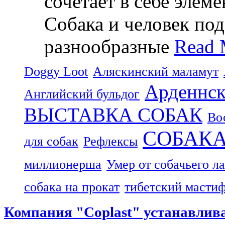
сочетает в себе элем
Собака и человек по
разнообразные
Read 
Doggy Loot
Аляскинский маламут
Арденнск
Английский бульдог
ВЫСТАВКА СОБАК
Во
СОБАК
для собак
Рефлексы
миллионерша
Умер от собачьего л
собака на прокат
тибетский масти
Компания "Coplast" устанавлив