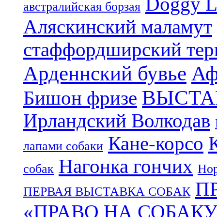
Doggy L
aвстралийская борзая
Аляскинский маламут
стаффордширский тер
Арденнский бувье
Аф
ВЫСТА
Бишон фризе
Ирландский Волкодав
Кане-корсо
лапами собаки
Нагонка гончих
собак
Нор
П
ПЕРВАЯ ВЫСТАВКА СОБАК
«ПРАВО НА СОБАКУ