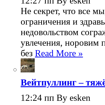
12:27 пп By esken
Не секрет, что все мы
ограничения и здрав
недовольством согра
увлечения, норовим 
без
Read More »
Вейтпуллинг – тяжё
12:24 пп By esken