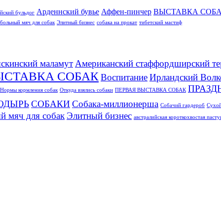
Арденнский бувье
Аффен-пинчер
ВЫСТАВКА СОБ
йский бульдог
больный мяч для собак
Элитный бизнес
собака на прокат
тибетский мастиф
скинский маламут
Американский стаффордширский те
ЫСТАВКА СОБАК
Воспитание
Ирландский Волк
ПРАЗД
Нормы кормления собак
Откуда взялись собаки
ПЕРВАЯ ВЫСТАВКА СОБАК
ОДЫРЬ
СОБАКИ
Собака-миллионерша
Собачий гардероб
Сухой
й мяч для собак
Элитный бизнес
австралийская короткохвостая паст