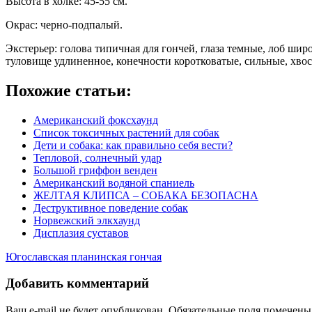
Высота в холке: 45-55 см.
Окрас: черно-подпалый.
Экстерьер: голова типичная для гончей, глаза темные, лоб шир
туловище удлиненное, конечности коротковатые, сильные, хвос
Похожие статьи:
Американский фоксхаунд
Список токсичных растений для собак
Дети и собака: как правильно себя вести?
Тепловой, солнечный удар
Большой гриффон венден
Американский водяной спаниель
ЖЕЛТАЯ КЛИПСА – СОБАКА БЕЗОПАСНА
Деструктивное поведение собак
Норвежский элкхаунд
Дисплазия суставов
Югославская планинская гончая
Добавить комментарий
Ваш e-mail не будет опубликован. Обязательные поля помечен