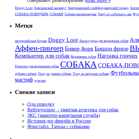
совершают разнообразные
Read More »
Doggy Loot
Аляскинский маламут
Американский стаффордширский терьер
Англи
СОБАКА-ПОВОДЫРЬ
СОБАКИ
Собака-миллионерша
Умер от собачьего лая
Фут
Метки
Doggy Loot
Аля
aвстралийская борзая
Аксессуары для кормления собак
Аффен-пинчер
В
Бивер йорк
Бишон фризе
Компьютер для собак
Нагонка гончих
Кормление собак
СОБАКА
СОБАКА-ПОВ
Рецепты для кормления собак
Футбольны
зубами собаки
Уход за ушами собаки
Уход за шерстью собаки
мастиф
чувства
Свежие записи
Ода поводку
Вейтпуллинг – тяжёлая атлетика для собак
ЗКС (защитно-караульная служба)
История дог-фризби в России
Фристайл. Танцы с собаками