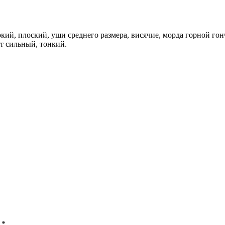
окий, плоский, уши среднего размера, висячие, морда горной гон
т сильный, тонкий.
ы
*