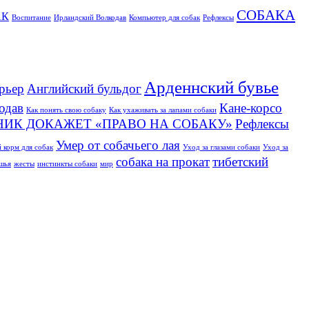
СОБАКА
АК
Воспитание
Ирландский Волкодав
Компьютер для собак
Рефлексы
Арденнский бувье
рьер
Английский бульдог
одав
Кане-корсо
Как понять свою собаку
Как ухаживать за лапами собаки
НИК ДОКАЖЕТ «ПРАВО НА СОБАКУ»
Рефлексы
Умер от собачьего лая
 корм для собак
Уход за глазами собаки
Уход за
собака на прокат
тибетский
ушья
жесты
инстинкты собаки
мир