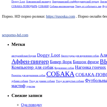
Doggy Loot
Аляскинский маламут
Американский стаффордширский терьер
Англи
СОБАКА-ПОВОДЫРЬ
СОБАКИ
Собака-миллионерша
Умер от собачьего лая
Фут
Порно. HD порно ролики:
https://rusoska.com
. Порно онлайн бе
sexporno-hd.com
Метки
Doggy Loot
Аля
aвстралийская борзая
Аксессуары для кормления собак
Аффен-пинчер
В
Бивер йорк
Бишон фризе
Компьютер для собак
Нагонка гончих
Кормление собак
СОБАКА
СОБАКА-ПОВ
Рецепты для кормления собак
Футбольны
зубами собаки
Уход за ушами собаки
Уход за шерстью собаки
мастиф
чувства
Свежие записи
Ода поводку