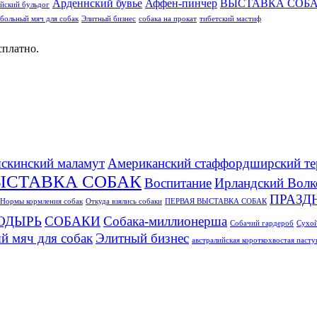
Арденнский бувье
Аффен-пинчер
ВЫСТАВКА СОБ
йский бульдог
больный мяч для собак
Элитный бизнес
собака на прокат
тибетский мастиф
сплатно.
скинский маламут
Американский стаффордширский те
ЫСТАВКА СОБАК
Воспитание
Ирландский Волк
ПРАЗД
Нормы кормления собак
Откуда взялись собаки
ПЕРВАЯ ВЫСТАВКА СОБАК
ОДЫРЬ
СОБАКИ
Собака-миллионерша
Собачий гардероб
Сухой
й мяч для собак
Элитный бизнес
австралийская короткохвостая паст