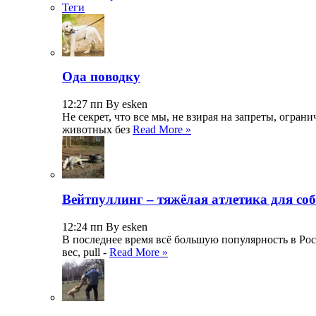
Теги
Ода поводку
12:27 пп By esken
Не секрет, что все мы, не взирая на запреты, огр
животных без
Read More »
Вейтпуллинг – тяжёлая атлетика для со
12:24 пп By esken
В последнее время всё большую популярность в Росс
вес, pull -
Read More »