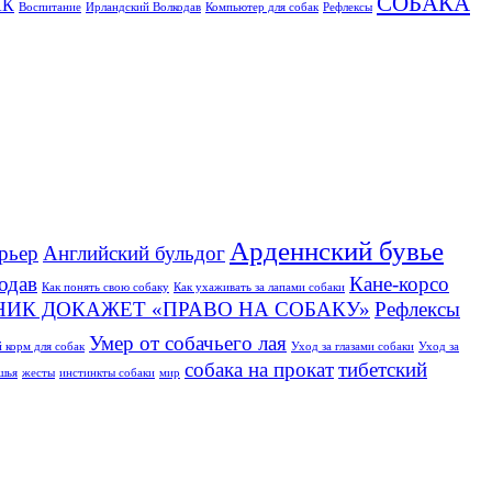
СОБАКА
АК
Воспитание
Ирландский Волкодав
Компьютер для собак
Рефлексы
Арденнский бувье
рьер
Английский бульдог
одав
Кане-корсо
Как понять свою собаку
Как ухаживать за лапами собаки
НИК ДОКАЖЕТ «ПРАВО НА СОБАКУ»
Рефлексы
Умер от собачьего лая
 корм для собак
Уход за глазами собаки
Уход за
собака на прокат
тибетский
ушья
жесты
инстинкты собаки
мир