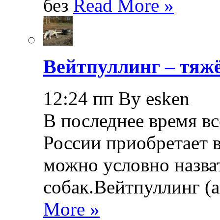
без
Read More »
Вейтпуллинг – тяжё
12:24 пп By esken
В последнее время в
России приобретает в
можно условно назва
собак.Вейтпуллинг (ан
More »