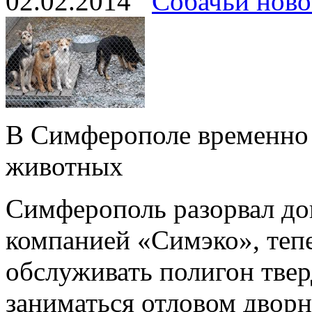
02.02.2014
Собачьи ново
В Симферополе временно 
животных
Симферополь разорвал до
компанией «Симэко», тепе
обслуживать полигон тве
заниматься отловом дворн