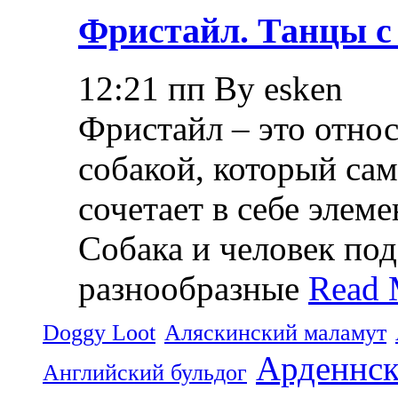
Фристайл. Танцы с
12:21 пп By esken
Фристайл – это относ
собакой, который са
сочетает в себе элем
Собака и человек по
разнообразные
Read 
Doggy Loot
Аляскинский маламут
Арденнск
Английский бульдог