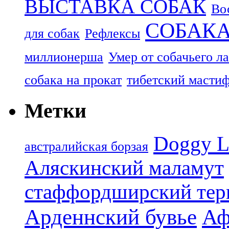
ВЫСТАВКА СОБАК
Во
СОБАК
для собак
Рефлексы
миллионерша
Умер от собачьего л
собака на прокат
тибетский масти
Метки
Doggy L
aвстралийская борзая
Аляскинский маламут
стаффордширский тер
Арденнский бувье
Аф