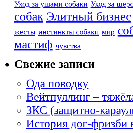
Уход за ушами собаки
Уход за шер
собак
Элитный бизнес
со
жесты
инстинкты собаки
мир
мастиф
чувства
Свежие записи
Ода поводку
Вейтпуллинг – тяжёла
ЗКС (защитно-караул
История дог-фризби 