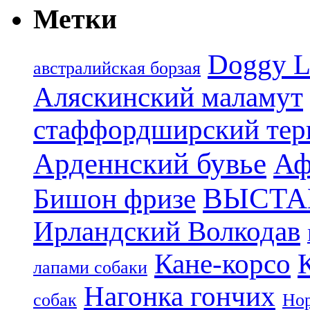
Метки
Doggy L
aвстралийская борзая
Аляскинский маламут
стаффордширский тер
Арденнский бувье
Аф
ВЫСТА
Бишон фризе
Ирландский Волкодав
Кане-корсо
лапами собаки
Нагонка гончих
собак
Нор