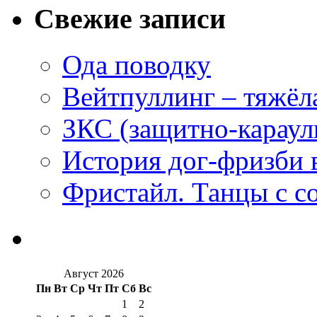
Свежие записи
Ода поводку
Вейтпуллинг – тяжёла
ЗКС (защитно-караул
История дог-фризби 
Фристайл. Танцы с с
Август 2026
Пн
Вт
Ср
Чт
Пт
Сб
Вс
1
2