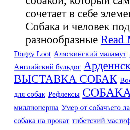
собакой, который са
сочетает в себе элем
Собака и человек по
разнообразные
Read 
Doggy Loot
Аляскинский маламут
Арденнск
Английский бульдог
ВЫСТАВКА СОБАК
Во
СОБАК
для собак
Рефлексы
миллионерша
Умер от собачьего л
собака на прокат
тибетский масти