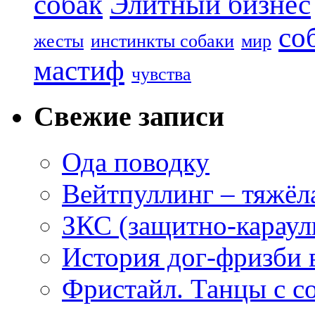
собак
Элитный бизнес
со
жесты
инстинкты собаки
мир
мастиф
чувства
Свежие записи
Ода поводку
Вейтпуллинг – тяжёла
ЗКС (защитно-караул
История дог-фризби 
Фристайл. Танцы с с