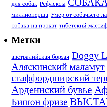
СОБАК
для собак
Рефлексы
миллионерша
Умер от собачьего л
собака на прокат
тибетский масти
Метки
Doggy L
aвстралийская борзая
Аляскинский маламут
стаффордширский тер
Арденнский бувье
Аф
ВЫСТА
Бишон фризе