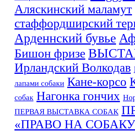
Аляскинский маламут
стаффордширский тер
Арденнский бувье
Аф
ВЫСТА
Бишон фризе
Ирландский Волкодав
Кане-корсо
лапами собаки
Нагонка гончих
собак
Нор
П
ПЕРВАЯ ВЫСТАВКА СОБАК
«ПРАВО НА СОБАКУ