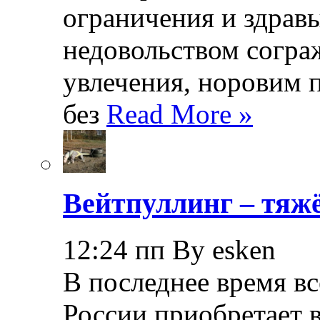
ограничения и здрав
недовольством согра
увлечения, норовим 
без
Read More »
Вейтпуллинг – тяжё
12:24 пп By esken
В последнее время в
России приобретает в