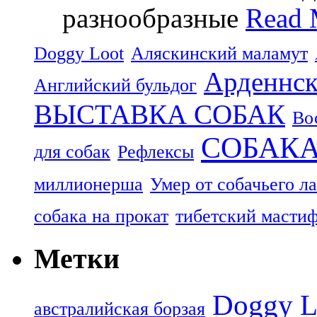
разнообразные
Read 
Doggy Loot
Аляскинский маламут
Арденнск
Английский бульдог
ВЫСТАВКА СОБАК
Во
СОБАК
для собак
Рефлексы
миллионерша
Умер от собачьего л
собака на прокат
тибетский масти
Метки
Doggy L
aвстралийская борзая