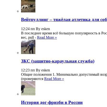
Вейтпуллинг – тяжёлая атлетика для со
12:24 пп By esken
В последнее время всё большую популярность в Росс
вес, pull -
Read More »
ЗКС (защитно-караульная служба)
12:23 пп By esken
Общие положения 1. Минимально допустимый возраст
(проверяются
Read More »
История дог-фризби в России