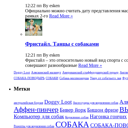
12:22 пп By esken
Официально можно считать дату представления масса
рамках 2-го
Read More »
Фристайл. Танцы с собаками
12:21 пп By esken
Фристайл – это относительно новый вид спорта с с
совершают разнообразные
Read More »
Doggy Loot
Аляскинский маламут
Американский стаффордширский терьер
Англи
СОБАКА-ПОВОДЫРЬ
СОБАКИ
Собака-миллионерша
Умер от собачьего лая
Фут
Метки
Doggy Loot
Аля
aвстралийская борзая
Аксессуары для кормления собак
Аффен-пинчер
В
Бивер йорк
Бишон фризе
Компьютер для собак
Нагонка гончих
Кормление собак
СОБАКА
СОБАКА-ПОВ
Рецепты для кормления собак