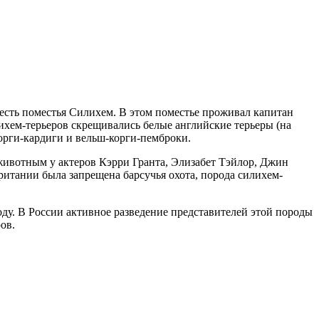
честь поместья Силихем. В этом поместье проживал капитан
ихем-терьеров скрещивались белые английские терьеры (на
орги-кардиги и вельш-корги-пемброки.
животным у актеров Кэрри Гранта, Элизабет Тэйлор, Джин
ритании была запрещена барсучья охота, порода силихем-
оду. В России активное разведение представителей этой породы
ов.