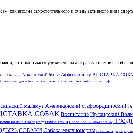
м, как вполне самостоятельного и очень активного вида спорта 
обакой, который самым удивительным образом сочетает в себе э
Арденнский бувье
Аффен-пинчер
ВЫСТАВКА СОБ
йский бульдог
больный мяч для собак
Элитный бизнес
собака на прокат
тибетский мастиф
скинский маламут
Американский стаффордширский те
ЫСТАВКА СОБАК
Воспитание
Ирландский Волк
ПРАЗД
Нормы кормления собак
Откуда взялись собаки
ПЕРВАЯ ВЫСТАВКА СОБАК
ОДЫРЬ
СОБАКИ
Собака-миллионерша
Собачий гардероб
Сухой