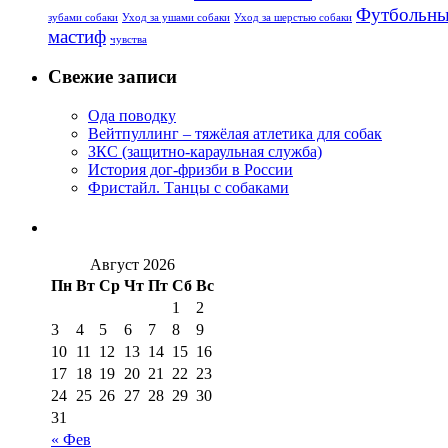
Футбольны
зубами собаки
Уход за ушами собаки
Уход за шерстью собаки
мастиф
чувства
Свежие записи
Ода поводку
Вейтпуллинг – тяжёлая атлетика для собак
ЗКС (защитно-караульная служба)
История дог-фризби в России
Фристайл. Танцы с собаками
Август 2026
Пн
Вт
Ср
Чт
Пт
Сб
Вс
1
2
3
4
5
6
7
8
9
10
11
12
13
14
15
16
17
18
19
20
21
22
23
24
25
26
27
28
29
30
31
« Фев