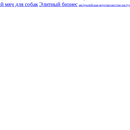
й мяч для собак
Элитный бизнес
австралийская короткохвостая паст