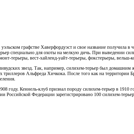
в уэльском графстве Хаверфордуэст и свое название получила в 
рьер специально для охоты на мелкую дичь. При выведении сил
онт-терьеры, вест-хайленд-уайт-терьеры, фокстерьеры, вельш-к
ливудских звезд. Так, например, силихем-терьер был домашним 
х триллеров Альфреда Хичкока. После того как на территории Б
еления.
08 году. Кеннель-клуб признал породу силихем-терьер в 1910 г
ории Российской Федерации зарегистрировано 100 силихем-терьер