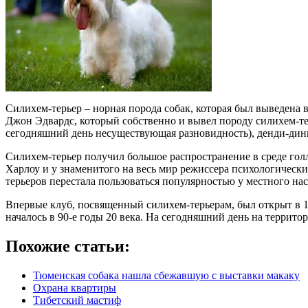
Силихем-терьер – норная порода собак, которая был выведена 
Джон Эдвардс, который собственно и вывел породу силихем-те
сегодняшний день несуществующая разновидность), денди-динм
Силихем-терьер получил большое распространение в среде гол
Харлоу и у знаменитого на весь мир режиссера психологически
терьеров перестала пользоваться популярностью у местного нас
Впервые клуб, посвященный силихем-терьерам, был открыт в 19
началось в 90-е годы 20 века. На сегодняшний день на террит
Похожие статьи:
Тюменская собака нашла сбежавшую с выставки макаку
Охрана квартиры
Тибетский мастиф