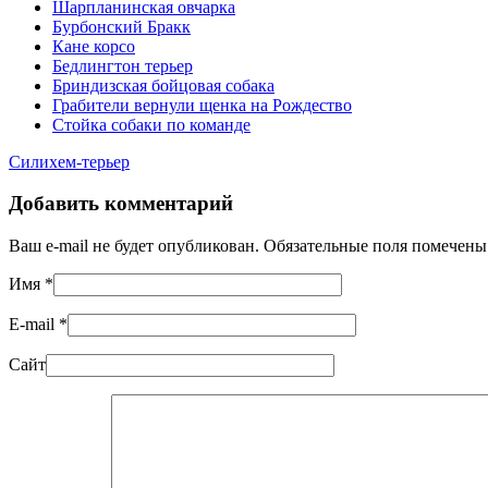
Шарпланинская овчарка
Бурбонский Бракк
Кане корсо
Бедлингтон терьер
Бриндизская бойцовая собака
Грабители вернули щенка на Рождество
Стойка собаки по команде
Силихем-терьер
Добавить комментарий
Ваш e-mail не будет опубликован. Обязательные поля помечен
Имя
*
E-mail
*
Сайт