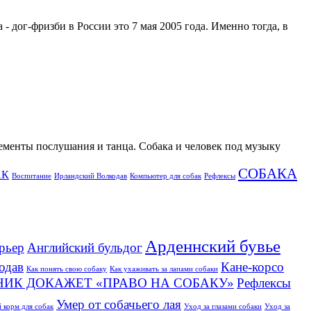
- дог-фризби в России это 7 мая 2005 года. Именно тогда, в
лементы послушания и танца. Собака и человек под музыку
СОБАКА
АК
Воспитание
Ирландский Волкодав
Компьютер для собак
Рефлексы
Арденнский бувье
рьер
Английский бульдог
одав
Кане-корсо
Как понять свою собаку
Как ухаживать за лапами собаки
НИК ДОКАЖЕТ «ПРАВО НА СОБАКУ»
Рефлексы
Умер от собачьего лая
 корм для собак
Уход за глазами собаки
Уход за