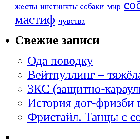
со
жесты
инстинкты собаки
мир
мастиф
чувства
Свежие записи
Ода поводку
Вейтпуллинг – тяжёла
ЗКС (защитно-караул
История дог-фризби 
Фристайл. Танцы с с