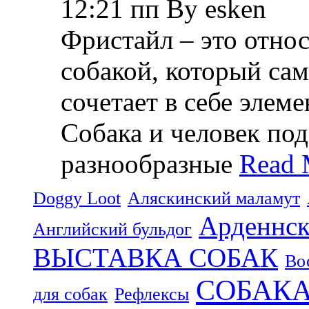
12:21 пп By esken
Фристайл – это относ
собакой, который са
сочетает в себе элем
Собака и человек по
разнообразные
Read 
Doggy Loot
Аляскинский маламут
Арденнск
Английский бульдог
ВЫСТАВКА СОБАК
Во
СОБАК
для собак
Рефлексы