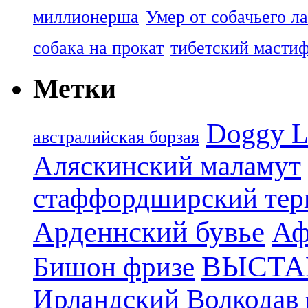
миллионерша
Умер от собачьего л
собака на прокат
тибетский масти
Метки
Doggy L
aвстралийская борзая
Аляскинский маламут
стаффордширский тер
Арденнский бувье
Аф
ВЫСТА
Бишон фризе
Ирландский Волкодав