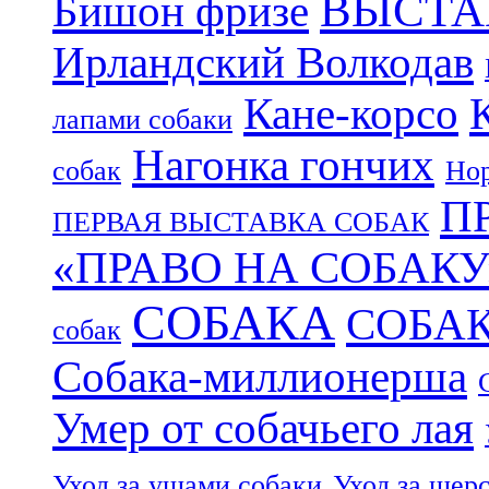
ВЫСТА
Бишон фризе
Ирландский Волкодав
Кане-корсо
лапами собаки
Нагонка гончих
собак
Нор
П
ПЕРВАЯ ВЫСТАВКА СОБАК
«ПРАВО НА СОБАКУ
СОБАКА
СОБА
собак
Собака-миллионерша
Умер от собачьего лая
Уход за ушами собаки
Уход за шер