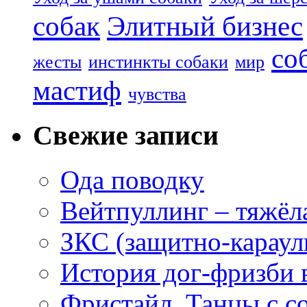
собак
Элитный бизнес
со
жесты
инстинкты собаки
мир
мастиф
чувства
Свежие записи
Ода поводку
Вейтпуллинг – тяжёла
ЗКС (защитно-караул
История дог-фризби 
Фристайл. Танцы с с