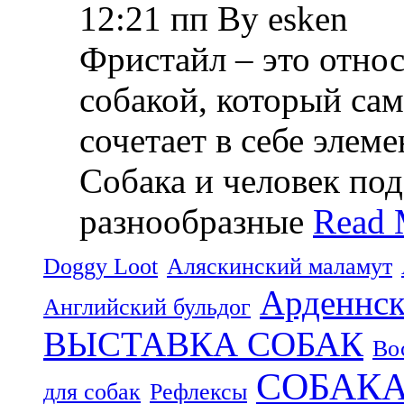
12:21 пп By esken
Фристайл – это относ
собакой, который са
сочетает в себе элем
Собака и человек по
разнообразные
Read 
Doggy Loot
Аляскинский маламут
Арденнск
Английский бульдог
ВЫСТАВКА СОБАК
Во
СОБАК
для собак
Рефлексы