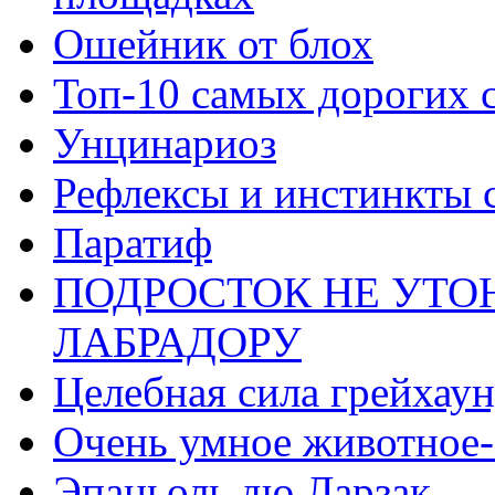
Ошейник от блох
Топ-10 самых дорогих 
Унцинариоз
Рефлексы и инстинкты 
Паратиф
ПОДРОСТОК НЕ УТО
ЛАБРАДОРУ
Целебная сила грейхау
Очень умное животное-
Эпаньоль дю Ларзак