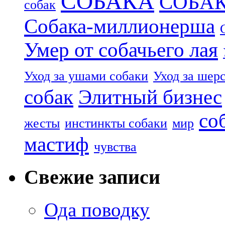
СОБАКА
СОБА
собак
Собака-миллионерша
Умер от собачьего лая
Уход за ушами собаки
Уход за шер
собак
Элитный бизнес
со
жесты
инстинкты собаки
мир
мастиф
чувства
Свежие записи
Ода поводку