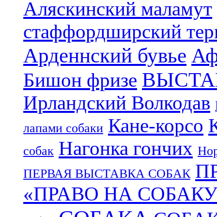
Аляскинский маламут
стаффордширский тер
Арденнский бувье
Аф
ВЫСТА
Бишон фризе
Ирландский Волкодав
Кане-корсо
лапами собаки
Нагонка гончих
собак
Нор
П
ПЕРВАЯ ВЫСТАВКА СОБАК
«ПРАВО НА СОБАКУ