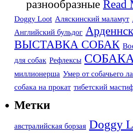
разнообразные
Read 
Doggy Loot
Аляскинский маламут
Арденнск
Английский бульдог
ВЫСТАВКА СОБАК
Во
СОБАК
для собак
Рефлексы
миллионерша
Умер от собачьего л
собака на прокат
тибетский масти
Метки
Doggy L
aвстралийская борзая