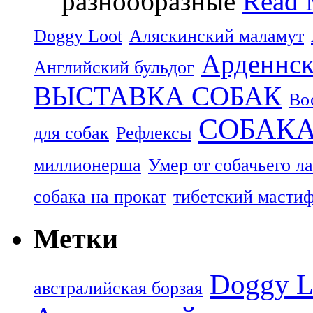
разнообразные
Read 
Doggy Loot
Аляскинский маламут
Арденнск
Английский бульдог
ВЫСТАВКА СОБАК
Во
СОБАК
для собак
Рефлексы
миллионерша
Умер от собачьего л
собака на прокат
тибетский масти
Метки
Doggy L
aвстралийская борзая