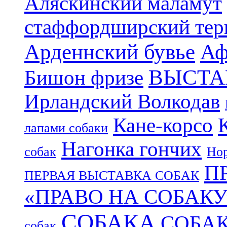
Аляскинский маламут
стаффордширский тер
Арденнский бувье
Аф
ВЫСТА
Бишон фризе
Ирландский Волкодав
Кане-корсо
лапами собаки
Нагонка гончих
собак
Нор
П
ПЕРВАЯ ВЫСТАВКА СОБАК
«ПРАВО НА СОБАКУ
СОБАКА
СОБА
собак