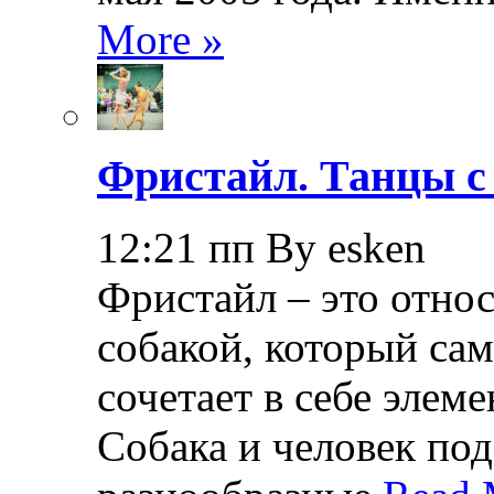
More »
Фристайл. Танцы с
12:21 пп By esken
Фристайл – это относ
собакой, который са
сочетает в себе элем
Собака и человек по