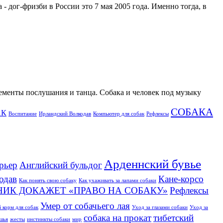
- дог-фризби в России это 7 мая 2005 года. Именно тогда, в
лементы послушания и танца. Собака и человек под музыку
СОБАКА
АК
Воспитание
Ирландский Волкодав
Компьютер для собак
Рефлексы
Арденнский бувье
рьер
Английский бульдог
одав
Кане-корсо
Как понять свою собаку
Как ухаживать за лапами собаки
НИК ДОКАЖЕТ «ПРАВО НА СОБАКУ»
Рефлексы
Умер от собачьего лая
 корм для собак
Уход за глазами собаки
Уход за
собака на прокат
тибетский
ушья
жесты
инстинкты собаки
мир