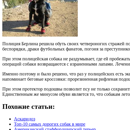
Полиция Берлина решила обуть своих четвероногих стражей по
беспорядки, драки футбольных фанатов, погоня за преступнико
При этом полицейская собака не раздумывает, где ей пробежат
операций собаки возвращаются с израненными лапами. Лечение 
Именно поэтому и было решено, что раз у полицейских есть эк
напоминает беговые кроссовки: прорезиненная рифленая подо
При этом протектор подошвы позволит псу не только сохранить
Единственным же минусом обуви является то, что собакам лето
Похожие статьи:
Аскаридоз
Топ-10 самых дорогих собак в мире
Американский стаффордширский терьер