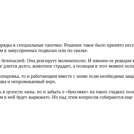
рядка в специальные тапочки. Решение такое было принято несп
м в замусоренных подвалах или по свалке.
ь безопасней. Она реагирует молниеносно. И именно ее реакция 
длится долго, животное страдает, а полиция в этот момент исп
ипировка, то и работающим вместе с ними псам необходима защит
шва и непромокаемый верх.
 в целости лапы, но и забыть о «буксовке» на таких гладких по
м в ней будет жарковато. Но над этим вопросом собираются еще 