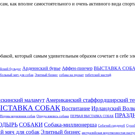
м, как вполне самостоятельного и очень активного вида спорта 
обакой, который самым удивительным образом сочетает в себе э
Арденнский бувье
Аффен-пинчер
ВЫСТАВКА СОБ
йский бульдог
больный мяч для собак
Элитный бизнес
собака на прокат
тибетский мастиф
скинский маламут
Американский стаффордширский те
ЫСТАВКА СОБАК
Воспитание
Ирландский Волк
ПРАЗД
Нормы кормления собак
Откуда взялись собаки
ПЕРВАЯ ВЫСТАВКА СОБАК
ОДЫРЬ
СОБАКИ
Собака-миллионерша
Собачий гардероб
Сухой
й мяч для собак
Элитный бизнес
австралийская короткохвостая паст