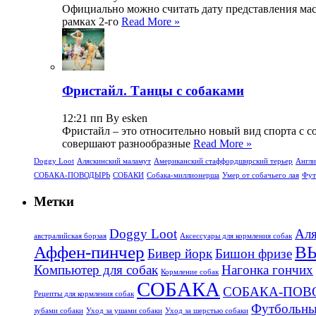
Официально можно считать дату представления масса
рамках 2-го
Read More »
Фристайл. Танцы с собаками
12:21 пп By esken
Фристайл – это относительно новый вид спорта с с
совершают разнообразные
Read More »
Doggy Loot
Аляскинский маламут
Американский стаффордширский терьер
Англи
СОБАКА-ПОВОДЫРЬ
СОБАКИ
Собака-миллионерша
Умер от собачьего лая
Фут
Метки
Doggy Loot
Аля
aвстралийская борзая
Аксессуары для кормления собак
Аффен-пинчер
В
Бивер йорк
Бишон фризе
Компьютер для собак
Нагонка гончих
Кормление собак
СОБАКА
СОБАКА-ПОВ
Рецепты для кормления собак
Футбольны
зубами собаки
Уход за ушами собаки
Уход за шерстью собаки