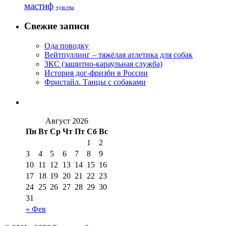
мастиф
чувства
Свежие записи
Ода поводку
Вейтпуллинг – тяжёлая атлетика для собак
ЗКС (защитно-караульная служба)
История дог-фризби в России
Фристайл. Танцы с собаками
Август 2026
Пн
Вт
Ср
Чт
Пт
Сб
Вс
1
2
3
4
5
6
7
8
9
10
11
12
13
14
15
16
17
18
19
20
21
22
23
24
25
26
27
28
29
30
31
« Фев