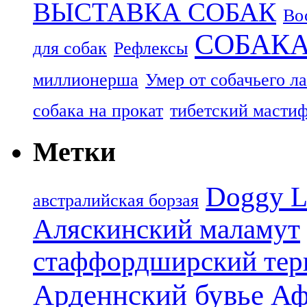
ВЫСТАВКА СОБАК
Во
СОБАК
для собак
Рефлексы
миллионерша
Умер от собачьего л
собака на прокат
тибетский масти
Метки
Doggy L
aвстралийская борзая
Аляскинский маламут
стаффордширский тер
Арденнский бувье
Аф