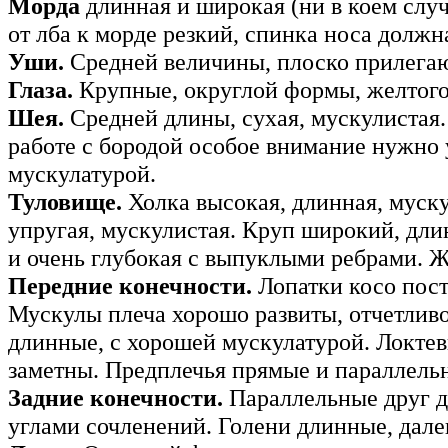
Морда
длинная и широкая (ни в коем случа
от лба к морде резкий, спинка носа должн
Уши.
Средней величины, плоско прилегаю
Глаза.
Крупные, округлой формы, желтого 
Шея.
Средней длины, сухая, мускулистая
работе с бородой особое внимание нужно
мускулатурой.
Туловище.
Холка высокая, длинная, муску
упругая, мускулистая. Круп широкий, дл
и очень глубокая с выпуклыми ребрами. Ж
Передние конечности.
Лопатки косо пос
Мускулы плеча хорошо развиты, отчетливо
длинные, с хорошей мускулатурой. Локте
заметны. Предплечья прямые и параллельн
Задние конечности.
Параллельные друг д
углами сочленений. Голени длинные, дале