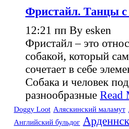
Фристайл. Танцы с
12:21 пп By esken
Фристайл – это относ
собакой, который са
сочетает в себе элем
Собака и человек по
разнообразные
Read 
Doggy Loot
Аляскинский маламут
Арденнск
Английский бульдог