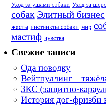
Уход за ушами собаки
Уход за шер
собак
Элитный бизнес
со
жесты
инстинкты собаки
мир
мастиф
чувства
Свежие записи
Ода поводку
Вейтпуллинг – тяжёла
ЗКС (защитно-караул
История дог-фризби 