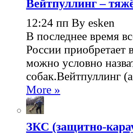
Вейтпуллинг – тяжё
12:24 пп By esken
В последнее время в
России приобретает в
можно условно назва
собак.Вейтпуллинг (ан
More »
ЗКС (защитно-кара