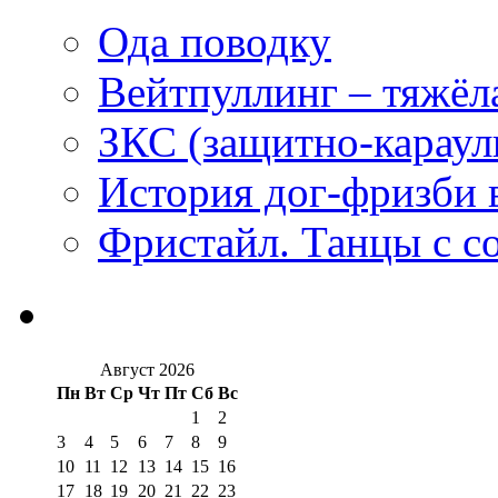
Ода поводку
Вейтпуллинг – тяжёла
ЗКС (защитно-караул
История дог-фризби 
Фристайл. Танцы с с
Август 2026
Пн
Вт
Ср
Чт
Пт
Сб
Вс
1
2
3
4
5
6
7
8
9
10
11
12
13
14
15
16
17
18
19
20
21
22
23