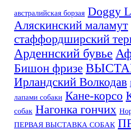
Doggy L
aвстралийская борзая
Аляскинский маламут
стаффордширский тер
Арденнский бувье
Аф
ВЫСТА
Бишон фризе
Ирландский Волкодав
Кане-корсо
лапами собаки
Нагонка гончих
собак
Нор
П
ПЕРВАЯ ВЫСТАВКА СОБАК