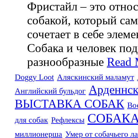
Фристайл – это относ
собакой, который са
сочетает в себе элем
Собака и человек по
разнообразные
Read 
Doggy Loot
Аляскинский маламут
Арденнск
Английский бульдог
ВЫСТАВКА СОБАК
Во
СОБАК
для собак
Рефлексы
миллионерша
Умер от собачьего л