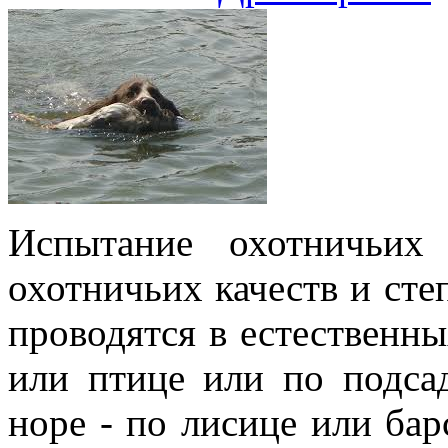
Испытание охотничьих
охотничьих качеств и сте
проводятся в естественн
или птице или по подса
норе - по лисице или барс