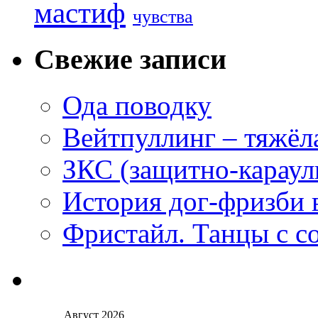
мастиф
чувства
Свежие записи
Ода поводку
Вейтпуллинг – тяжёла
ЗКС (защитно-караул
История дог-фризби 
Фристайл. Танцы с с
Август 2026