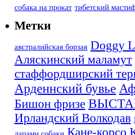
собака на прокат
тибетский масти
Метки
Doggy L
aвстралийская борзая
Аляскинский маламут
стаффордширский тер
Арденнский бувье
Аф
ВЫСТА
Бишон фризе
Ирландский Волкодав
Кане-корсо
лапами собаки