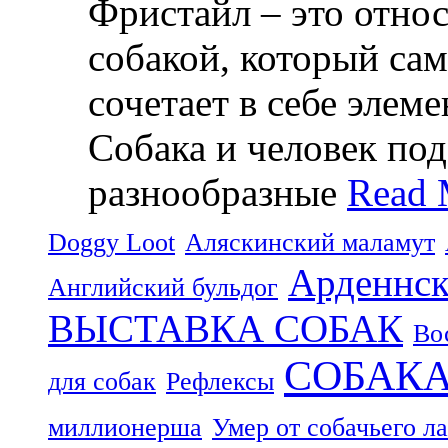
Фристайл – это относ
собакой, который са
сочетает в себе элем
Собака и человек по
разнообразные
Read 
Doggy Loot
Аляскинский маламут
Арденнск
Английский бульдог
ВЫСТАВКА СОБАК
Во
СОБАК
для собак
Рефлексы
миллионерша
Умер от собачьего л