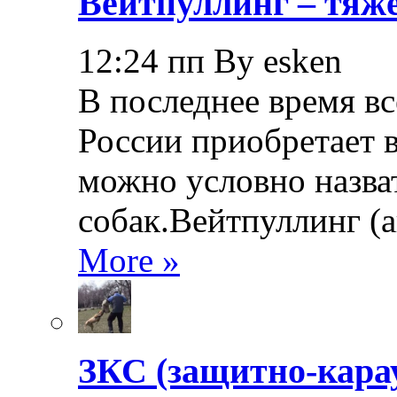
Вейтпуллинг – тяжё
12:24 пп By esken
В последнее время в
России приобретает в
можно условно назва
собак.Вейтпуллинг (ан
More »
ЗКС (защитно-кара