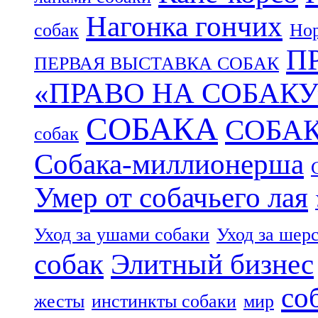
Нагонка гончих
собак
Нор
П
ПЕРВАЯ ВЫСТАВКА СОБАК
«ПРАВО НА СОБАКУ
СОБАКА
СОБА
собак
Собака-миллионерша
Умер от собачьего лая
Уход за ушами собаки
Уход за шер
собак
Элитный бизнес
со
жесты
инстинкты собаки
мир