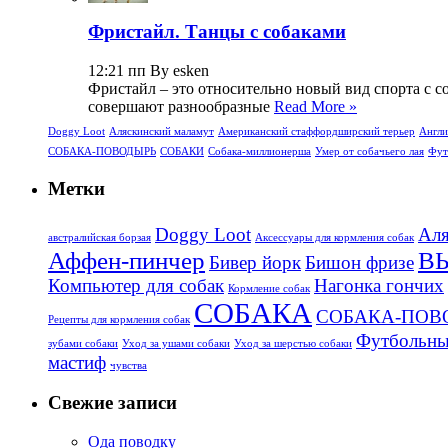
Фристайл. Танцы с собаками
12:21 пп By esken
Фристайл – это относительно новый вид спорта с с
совершают разнообразные
Read More »
Doggy Loot
Аляскинский маламут
Американский стаффордширский терьер
Англи
СОБАКА-ПОВОДЫРЬ
СОБАКИ
Собака-миллионерша
Умер от собачьего лая
Фут
Метки
Doggy Loot
Аля
aвстралийская борзая
Аксессуары для кормления собак
Аффен-пинчер
В
Бивер йорк
Бишон фризе
Компьютер для собак
Нагонка гончих
Кормление собак
СОБАКА
СОБАКА-ПОВ
Рецепты для кормления собак
Футбольны
зубами собаки
Уход за ушами собаки
Уход за шерстью собаки
мастиф
чувства
Свежие записи
Ода поводку