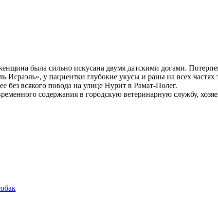
енщина была сильно искусана двумя датскими догами. Потерпев
ль Исраэль»,
у пациентки глубокие укусы и раны на всех частях 
ее без всякого повода на улице Нурит в Рамат-Полег.
 временного содержания в городскую ветеринарную службу, хозя
собак