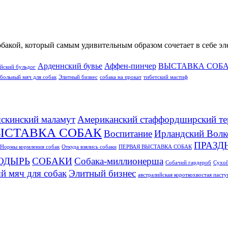
обакой, который самым удивительным образом сочетает в себе э
Арденнский бувье
Аффен-пинчер
ВЫСТАВКА СОБ
йский бульдог
больный мяч для собак
Элитный бизнес
собака на прокат
тибетский мастиф
скинский маламут
Американский стаффордширский те
ЫСТАВКА СОБАК
Воспитание
Ирландский Волк
ПРАЗД
Нормы кормления собак
Откуда взялись собаки
ПЕРВАЯ ВЫСТАВКА СОБАК
ОДЫРЬ
СОБАКИ
Собака-миллионерша
Собачий гардероб
Сухой
й мяч для собак
Элитный бизнес
австралийская короткохвостая паст