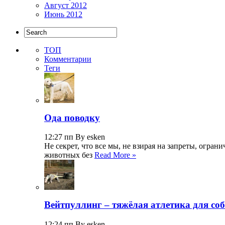
Август 2012
Июнь 2012
ТОП
Комментарии
Теги
Ода поводку
12:27 пп By esken
Не секрет, что все мы, не взирая на запреты, огр
животных без
Read More »
Вейтпуллинг – тяжёлая атлетика для со
12:24 пп By esken