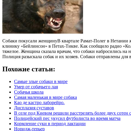
Собаки покусали женщинуВ квартале Рамат-Полег в Нетании ж
клинику «Бейлинсон» в Петах-Тикве. Как сообщило радио «Ко
тяжелое. Женщина сказала врачам, что собаки набросились на н
Полиция разыскала собак и их хозяев. Собаки отправлены для
Похожие статьи:
Самые злые собаки в мире
Умер от собачьего лая
Собачья школа
Самая маленькая в мире собака
Као де кастро лаборейро.
Дисплазия суставов
В селе под Киевом решили расстрелять более двух сотен 
Полицейский пес укусил футболиста во время матча
Кормление суки в период лактации
Норидж-терьер