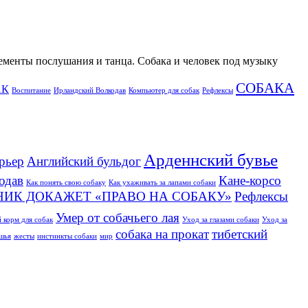
лементы послушания и танца. Собака и человек под музыку
СОБАКА
АК
Воспитание
Ирландский Волкодав
Компьютер для собак
Рефлексы
Арденнский бувье
рьер
Английский бульдог
одав
Кане-корсо
Как понять свою собаку
Как ухаживать за лапами собаки
НИК ДОКАЖЕТ «ПРАВО НА СОБАКУ»
Рефлексы
Умер от собачьего лая
 корм для собак
Уход за глазами собаки
Уход за
собака на прокат
тибетский
ушья
жесты
инстинкты собаки
мир