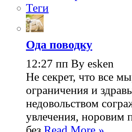
Теги
Ода поводку
12:27 пп By esken
Не секрет, что все мы
ограничения и здрав
недовольством согра
увлечения, норовим 
без
Read More »