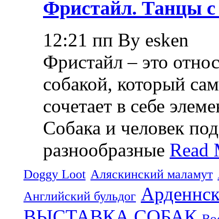
Фристайл. Танцы с
12:21 пп By esken
Фристайл – это относ
собакой, который са
сочетает в себе элем
Собака и человек по
разнообразные
Read 
Doggy Loot
Аляскинский маламут
Арденнск
Английский бульдог
ВЫСТАВКА СОБАК
Во