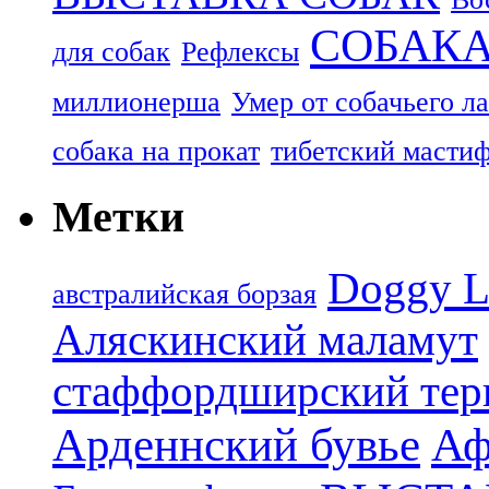
СОБАК
для собак
Рефлексы
миллионерша
Умер от собачьего л
собака на прокат
тибетский масти
Метки
Doggy L
aвстралийская борзая
Аляскинский маламут
стаффордширский тер
Арденнский бувье
Аф