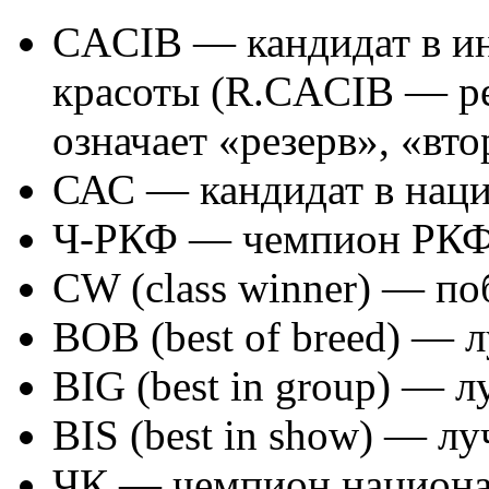
CACIB — кандидат в и
красоты (R.CACIB — ре
означает «резерв», «вто
САС — кандидат в нац
Ч-РКФ — чемпион РКФ
CW (class winner) — по
BOB (best of breed) — 
BIG (best in group) — 
BIS (best in show) — л
ЧК — чемпион национа