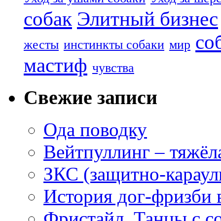
собак
Элитный бизнес
со
жесты
инстинкты собаки
мир
мастиф
чувства
Свежие записи
Ода поводку
Вейтпуллинг – тяжёла
ЗКС (защитно-караул
История дог-фризби 
Фристайл. Танцы с с