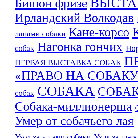
ВЫСТА
Бишон фризе
Ирландский Волкодав
Кане-корсо
лапами собаки
Нагонка гончих
собак
Нор
П
ПЕРВАЯ ВЫСТАВКА СОБАК
«ПРАВО НА СОБАКУ
СОБАКА
СОБА
собак
Собака-миллионерша
Умер от собачьего лая
Уход за ушами собаки
Уход за шер