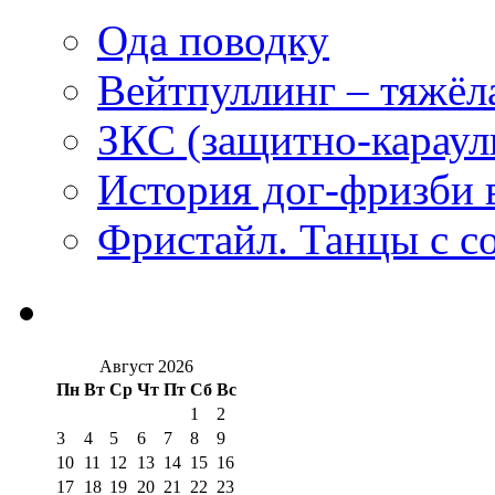
Ода поводку
Вейтпуллинг – тяжёла
ЗКС (защитно-караул
История дог-фризби 
Фристайл. Танцы с с
Август 2026
Пн
Вт
Ср
Чт
Пт
Сб
Вс
1
2
3
4
5
6
7
8
9
10
11
12
13
14
15
16
17
18
19
20
21
22
23