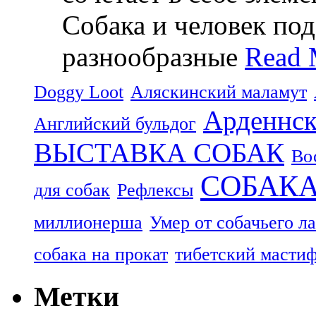
Собака и человек по
разнообразные
Read 
Doggy Loot
Аляскинский маламут
Арденнск
Английский бульдог
ВЫСТАВКА СОБАК
Во
СОБАК
для собак
Рефлексы
миллионерша
Умер от собачьего л
собака на прокат
тибетский масти
Метки