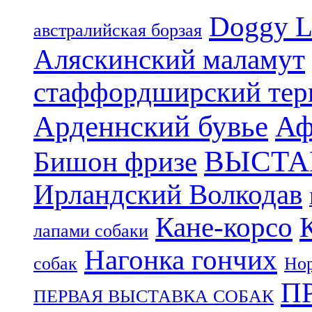
Doggy L
aвстралийская борзая
Аляскинский маламут
стаффордширский тер
Арденнский бувье
Аф
ВЫСТА
Бишон фризе
Ирландский Волкодав
Кане-корсо
лапами собаки
Нагонка гончих
собак
Нор
П
ПЕРВАЯ ВЫСТАВКА СОБАК