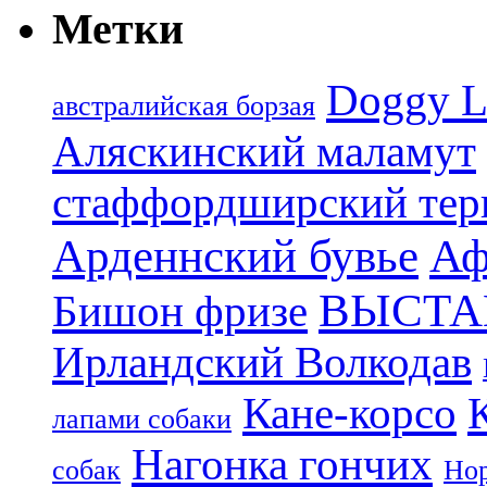
Метки
Doggy L
aвстралийская борзая
Аляскинский маламут
стаффордширский тер
Арденнский бувье
Аф
ВЫСТА
Бишон фризе
Ирландский Волкодав
Кане-корсо
лапами собаки
Нагонка гончих
собак
Нор