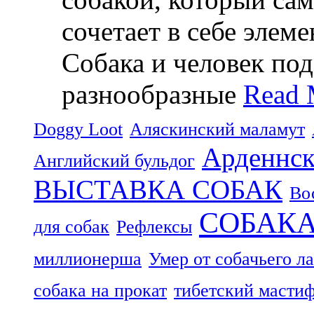
сочетает в себе элем
Собака и человек по
разнообразные
Read 
Doggy Loot
Аляскинский маламут
Арденнск
Английский бульдог
ВЫСТАВКА СОБАК
Во
СОБАК
для собак
Рефлексы
миллионерша
Умер от собачьего л
собака на прокат
тибетский масти