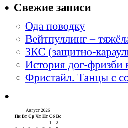
Свежие записи
Ода поводку
Вейтпуллинг – тяжёла
ЗКС (защитно-караул
История дог-фризби 
Фристайл. Танцы с с
Август 2026
Пн
Вт
Ср
Чт
Пт
Сб
Вс
1
2