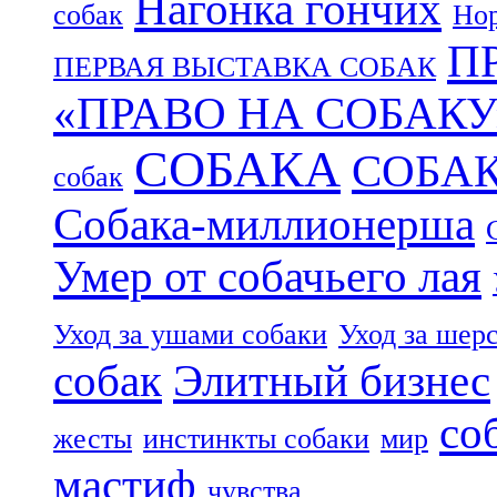
Нагонка гончих
собак
Нор
П
ПЕРВАЯ ВЫСТАВКА СОБАК
«ПРАВО НА СОБАКУ
СОБАКА
СОБА
собак
Собака-миллионерша
Умер от собачьего лая
Уход за ушами собаки
Уход за шер
собак
Элитный бизнес
со
жесты
инстинкты собаки
мир
мастиф
чувства