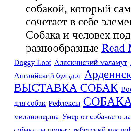
собакой, который са
сочетает в себе элем
Собака и человек по
разнообразные
Read 
Doggy Loot
Аляскинский маламут
Арденнск
Английский бульдог
ВЫСТАВКА СОБАК
Во
СОБАК
для собак
Рефлексы
миллионерша
Умер от собачьего л
собака на прокат
тибетский масти