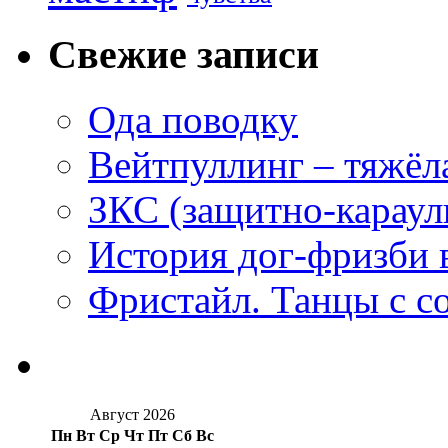
Свежие записи
Ода поводку
Вейтпуллинг – тяжёла
ЗКС (защитно-караул
История дог-фризби 
Фристайл. Танцы с с
Август 2026
Пн
Вт
Ср
Чт
Пт
Сб
Вс