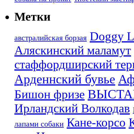
Метки
Doggy L
aвстралийская борзая
Аляскинский маламут
стаффордширский тер
Арденнский бувье
Аф
ВЫСТА
Бишон фризе
Ирландский Волкодав
Кане-корсо
лапами собаки