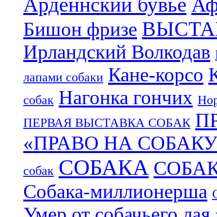
Арденнский бувье
Аф
ВЫСТА
Бишон фризе
Ирландский Волкодав
Кане-корсо
лапами собаки
Нагонка гончих
собак
Нор
П
ПЕРВАЯ ВЫСТАВКА СОБАК
«ПРАВО НА СОБАКУ
СОБАКА
СОБА
собак
Собака-миллионерша
Умер от собачьего лая