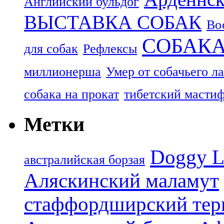
Английский бульдог
ВЫСТАВКА СОБАК
Во
СОБАК
для собак
Рефлексы
миллионерша
Умер от собачьего л
собака на прокат
тибетский масти
Метки
Doggy L
aвстралийская борзая
Аляскинский маламут
стаффордширский тер