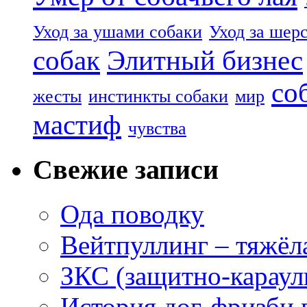
Уход за ушами собаки
Уход за шер
собак
Элитный бизнес
со
жесты
инстинкты собаки
мир
мастиф
чувства
Свежие записи
Ода поводку
Вейтпуллинг – тяжёла
ЗКС (защитно-караул
История дог-фризби 