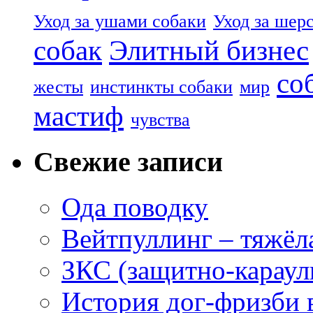
Уход за ушами собаки
Уход за шер
собак
Элитный бизнес
со
жесты
инстинкты собаки
мир
мастиф
чувства
Свежие записи
Ода поводку
Вейтпуллинг – тяжёла
ЗКС (защитно-караул
История дог-фризби 