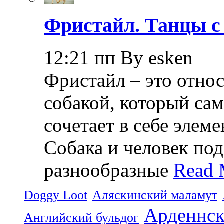
Фристайл. Танцы с
12:21 пп By esken
Фристайл – это относ
собакой, который са
сочетает в себе элем
Собака и человек по
разнообразные
Read 
Doggy Loot
Аляскинский маламут
Арденнск
Английский бульдог