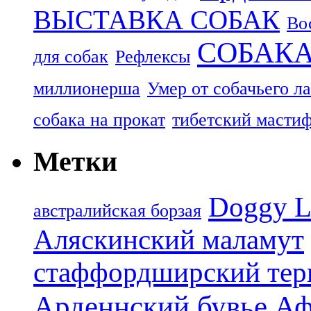
ВЫСТАВКА СОБАК
Во
СОБАК
для собак
Рефлексы
миллионерша
Умер от собачьего л
собака на прокат
тибетский масти
Метки
Doggy L
aвстралийская борзая
Аляскинский маламут
стаффордширский тер
Арденнский бувье
Аф