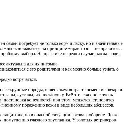
н семьи потребует не только корм и ласку, но и значительные
должны основываться на принципе «нравится — не нравится».
 проблему выбора. На практике не редки случаи, когда люди,
лее актуальна для их питомца.
ознакомиться с его родителями и как можно больше узнать о
редко встречаться.
 все крупные породы, в щенячьем возрасте немецкие овчарки
 лапы, суставы, их постановку. Всё это связано с очень
, постановка конечностей при этом меняется, становится
 гнойному поражению кожи в виде небольших абсцессов.
е защитник, но в опасной ситуации готова к обороне. Легко
; помутнению глазного хрусталика. У золотых ретриверов