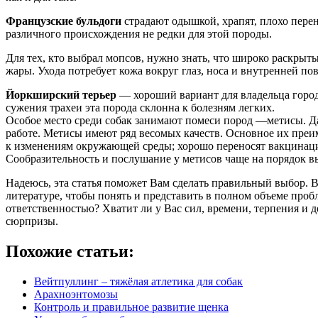
Французские бульдоги
страдают одышкой, храпят, плохо перен
различного происхождения не редки для этой породы.
Для тех, кто выбрал мопсов, нужно знать, что широко раскрыты
жары. Ухода потребует кожа вокруг глаз, носа и внутренней по
Йоркширский терьер
— хороший вариант для владельца город
сужения трахеи эта порода склонна к болезням легких.
Особое место среди собак занимают помеси пород —метисы. Да
работе. Метисы имеют ряд весомых качеств. Основное их преи
к изменениям окружающей среды; хорошо переносят вакцинаци
Сообразительность и послушание у метисов чаще на порядок вы
Надеюсь, эта статья поможет Вам сделать правильный выбор. 
литературе, чтобы понять и представить в полном объеме про
ответственностью? Хватит ли у Вас сил, времени, терпения и 
сюрпризы.
Похожие статьи:
Вейтпуллинг – тяжёлая атлетика для собак
Арахноэнтомозы
Контроль и правильное развитие щенка