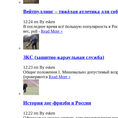
Вейтпуллинг – тяжёлая атлетика для со
12:24 пп By esken
В последнее время всё большую популярность в Росс
вес, pull -
Read More »
ЗКС (защитно-караульная служба)
12:23 пп By esken
Общие положения 1. Минимально допустимый возраст
(проверяются
Read More »
История дог-фризби в России
12:22 пп By esken
Официально можно считать дату представления масса