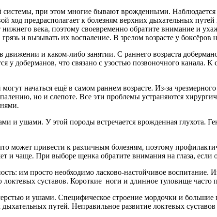
ой системы, при этом многие бывают врожденными. Наблюдается
й ход предрасполагает к болезням верхних дыхательных путей и 
т нижнего века, поэтому своевременно обратите внимание и ухаж
 грязь и вызывать их воспаление. В зрелом возрасте у боксёров
в движении и каком-либо занятии. С раннего возраста доберман
я у доберманов, что связано с узостью позвоночного канала. К
огут начаться ещё в самом раннем возрасте. Из-за чрезмерного 
палению, но и слепоте. Все эти проблемы устраняются хирурги
знями.
зами и ушами. У этой породы встречается врожденная глухота. 
то может привести к различным болезням, поэтому профилактич
ет и чаще. При выборе щенка обратите внимания на глаза, если 
ость: им просто необходимо ласково-настойчивое воспитание. Из
 локтевых суставов. Короткие ноги и длинное туловище часто п
ерстью и ушами. Специфическое строение мордочки и большие г
дыхательных путей. Неправильное развитие локтевых суставов и