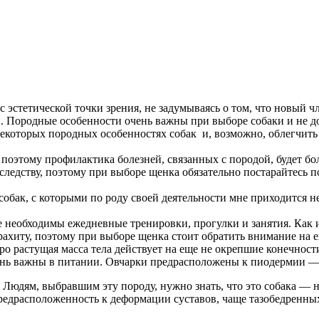
эстетической точки зрения, не задумываясь о том, что новый чле
й. Породные особенности очень важны при выборе собаки и не 
 некоторых породных особенностях собак и, возможно, облегчить
 поэтому профилактика болезней, связанных с породой, будет бо
следству, поэтому при выборе щенка обязательно постарайтесь п
обак, с которыми по роду своей деятельности мне приходится не
 необходимы ежедневные тренировки, прогулки и занятия. Как и
хиту, поэтому при выборе щенка стоит обратить внимание на его
 растущая масса тела действует на еще не окрепшие конечности
ень важны в питании. Овчарки предрасположены к пиодермии —
Людям, выбравшим эту породу, нужно знать, что это собака — н
едрасположенность к деформации суставов, чаще тазобедренных