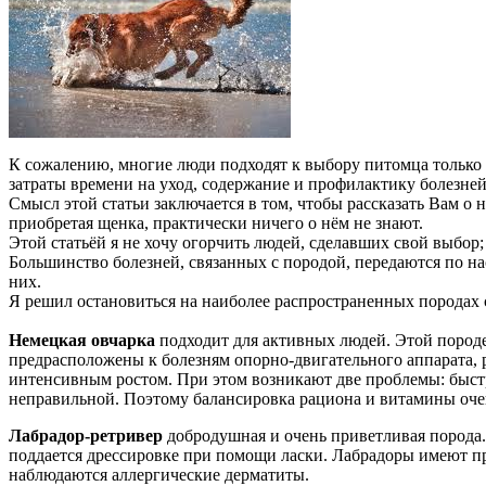
К сожалению, многие люди подходят к выбору питомца только с 
затраты времени на уход, содержание и профилактику болезне
Смысл этой статьи заключается в том, чтобы рассказать Вам о
приобретая щенка, практически ничего о нём не знают.
Этой статьёй я не хочу огорчить людей, сделавших свой выбор;
Большинство болезней, связанных с породой, передаются по на
них.
Я решил остановиться на наиболее распространенных породах с
Немецкая овчарка
подходит для активных людей. Этой породе
предрасположены к болезням опорно-двигательного аппарата, ра
интенсивным ростом. При этом возникают две проблемы: быстро
неправильной. Поэтому балансировка рациона и витамины оч
Лабрадор-ретривер
добродушная и очень приветливая порода. 
поддается дрессировке при помощи ласки. Лабрадоры имеют пр
наблюдаются аллергические дерматиты.