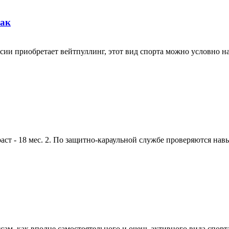
бак
ии приобретает вейтпуллинг, этот вид спорта можно условно наз
 - 18 мес. 2. По защитно-караульной службе проверяются навык
м, как вполне самостоятельного и очень активного вида спорта 