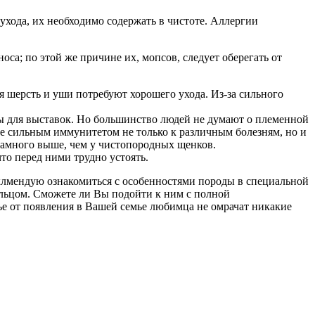
 ухода, их необходимо содержать в чистоте. Аллергии
оса; по этой же причине их, мопсов, следует оберегать от
 шерсть и уши потребуют хорошего ухода. Из-за сильного
ы для выставок. Но большинство людей не думают о племенной
е сильным иммунитетом не только к различным болезням, но и
намного выше, чем у чистопородных щенков.
то перед ними трудно устоять.
еклмендую ознакомиться с особенностями породы в специальной
ильцом. Сможете ли Вы подойти к ним с полной
тье от появления в Вашей семье любимца не омрачат никакие