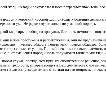
осят жару. Складки вокруг глаз и носа потребуют значительного
е ноздри и короткий носовой ход приводят к болезням легких и н
верхности уха. Не редки случаи аллергии у данной породы.
ской квартиры, любящего прогулки. Длинная, немного вьющаяся
, они менее престижны и респектабельны, они не предназначен
мущество — жизнестойкость. Генетически помеси обладают боле
и и стрессовые ситуации. При заболеваниях их выживаемость 
ше, а от смешения пород иногда получаются такие симпатяги, ч
В любом случае, прежде, чем принять окончательное решение, о
блемы и трудности, которые войдут в Ваш дом вместе с новым ж
денег? Если Вы утвердительно ответили на эти вопросы, то счас