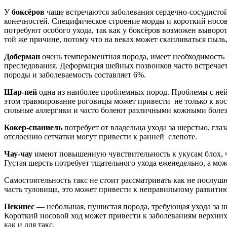
У
боксёров
чаще встречаются заболевания сердечно-сосудист
конечностей. Специфическое строение морды и короткий носово
потребуют особого ухода, так как у боксёров возможен выворо
той же причине, потому что на веках может скапливаться пыль,
Доберман
очень темпераментная порода, имеет необходимость 
преследования. Деформация шейных позвонков часто встречаетс
породы и заболеваемость составляет 6%.
Шар-пей
одна из наиболее проблемных пород. Проблемы с ней м
этом травмирование роговицы может привести не только к вос
сильные аллергики и часто болеют различными кожными боле
Кокер-спаниель
потребует от владельца ухода за шерстью, гла
отслоению сетчатки могут привести к ранней слепоте.
Чау-чау
имеют повышенную чувствительность к укусам блох, ч
Густая шерсть потребует тщательного ухода еженедельно, а мож
Самостоятельность такс не стоит рассматривать как не послушн
часть туловища, это может привести к неправильному развитию
Пекинес
— небольшая, пушистая порода, требующая ухода за ш
Короткий носовой ход может привести к заболеваниям верхних 
как и для такс.