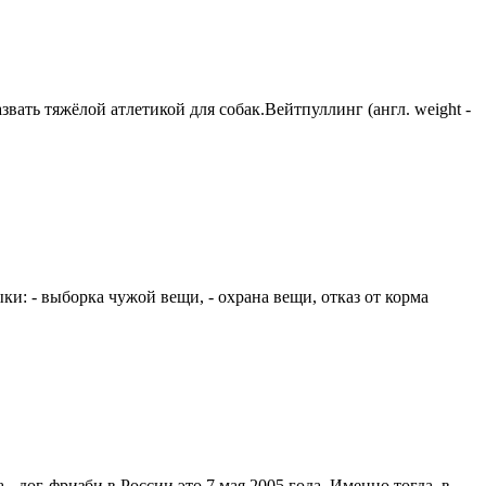
вать тяжёлой атлетикой для собак.Вейтпуллинг (англ. weight -
и: - выборка чужой вещи, - охрана вещи, отказ от корма
- дог-фризби в России это 7 мая 2005 года. Именно тогда, в