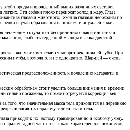
 у этой породы и врожденный вывих различных суставов
легких. Эти собаки плохо переносят холод и жару. Глаза
ивайте за глазами животного. Уход за глазами необходим по
 не редки случаи образования папиллом и опухолей кожи.
ов необходимо отучать от беспричинного лая и инстинкта
 сожалению, слабость сердечной мышцы высока для этой
роста кожи у них встречается заворот век, нижней губы. При
ческим путём, возможно, и не однократно. Шар-пей — очень
Генетическая предрасположенность к появлению катаракты и
еским обработкам стоит уделить больше внимания и времени.
они сильно посажены, то позже потребуется коррекция век.
-за того, что значительная масса тела приходится на переднюю
редрасполагают к параличу задней части тела.
лаза приводят к их частому травмированию и особому уходу.
 паралич задней части тела также характерен для пекинесов,