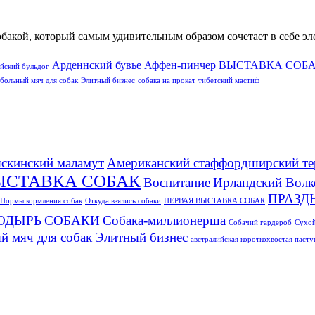
обакой, который самым удивительным образом сочетает в себе э
Арденнский бувье
Аффен-пинчер
ВЫСТАВКА СОБ
йский бульдог
больный мяч для собак
Элитный бизнес
собака на прокат
тибетский мастиф
скинский маламут
Американский стаффордширский те
ЫСТАВКА СОБАК
Воспитание
Ирландский Волк
ПРАЗД
Нормы кормления собак
Откуда взялись собаки
ПЕРВАЯ ВЫСТАВКА СОБАК
ОДЫРЬ
СОБАКИ
Собака-миллионерша
Собачий гардероб
Сухой
й мяч для собак
Элитный бизнес
австралийская короткохвостая паст