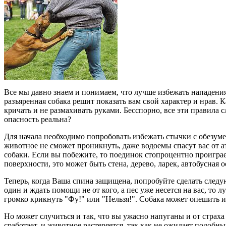
Все мы давно знаем и понимаем, что лучше избежать нападения
разъяренная собака решит показать вам свой характер и нрав. 
кричать и не размахивать руками. Бесспорно, все эти правила 
опасность реальна?
Для начала необходимо попробовать избежать стычки с обезумев
животное не сможет проникнуть, даже водоемы спасут вас от а
собаки. Если вы побежите, то поединок стопроцентно проиграет
поверхности, это может быть стена, дерево, ларек, автобусная
Теперь, когда Ваша спина защищена, попробуйте сделать следу
один и ждать помощи не от кого, а пес уже несется на вас, т
громко крикнуть "Фу!" или "Нельзя!". Собака может опешить и
Но может случиться и так, что вы ужасно напуганы и от страха 
сработает, и животное растеряется, так как не ожидает подобн