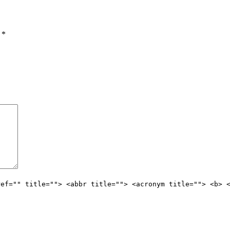
ы
*
ref="" title=""> <abbr title=""> <acronym title=""> <b> 