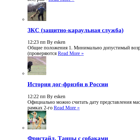
ЗКС (защитно-караульная служба)
12:23 пп By esken
Общие положения 1. Минимально допустимый возраст
(проверяются
Read More »
История дог-фризби в России
12:22 пп By esken
Официально можно считать дату представления масса
рамках 2-го
Read More »
Фристайл. Танцы с собаками