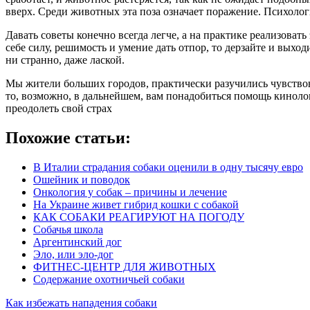
вверх. Среди животных эта поза означает поражение. Психолог
Давать советы конечно всегда легче, а на практике реализоват
себе силу, решимость и умение дать отпор, то дерзайте и вых
ни странно, даже лаской.
Мы жители больших городов, практически разучились чувствова
то, возможно, в дальнейшем, вам понадобиться помощь кинолог
преодолеть свой страх
Похожие статьи:
В Италии страдания собаки оценили в одну тысячу евро
Ошейник и поводок
Онкология у собак – причины и лечение
На Украине живет гибрид кошки с собакой
КАК СОБАКИ РЕАГИРУЮТ НА ПОГОДУ
Собачья школа
Аргентинский дог
Эло, или эло-дог
ФИТНЕС-ЦЕНТР ДЛЯ ЖИВОТНЫХ
Содержание охотничьей собаки
Как избежать нападения собаки