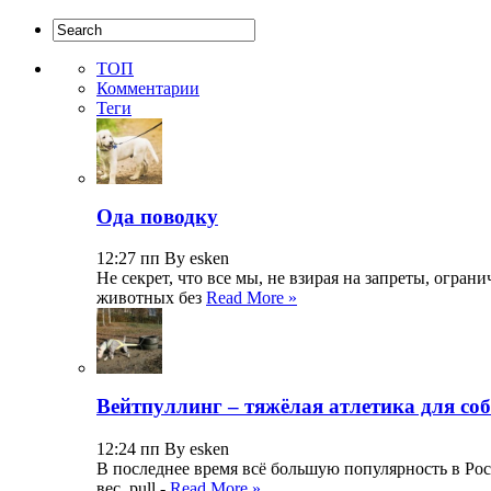
ТОП
Комментарии
Теги
Ода поводку
12:27 пп By esken
Не секрет, что все мы, не взирая на запреты, огр
животных без
Read More »
Вейтпуллинг – тяжёлая атлетика для со
12:24 пп By esken
В последнее время всё большую популярность в Росс
вес, pull -
Read More »