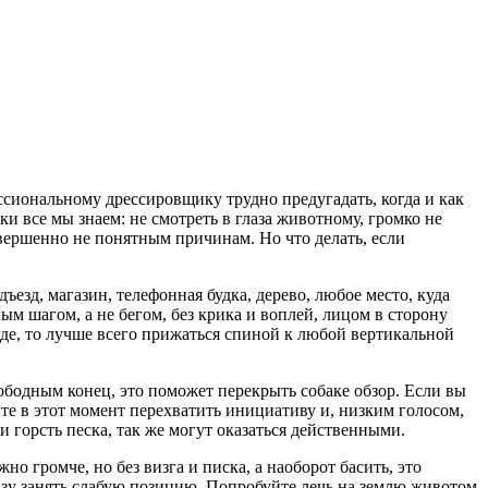
ссиональному дрессировщику трудно предугадать, когда и как
ки все мы знаем: не смотреть в глаза животному, громко не
совершенно не понятным причинам. Но что делать, если
езд, магазин, телефонная будка, дерево, любое место, куда
ым шагом, а не бегом, без крика и воплей, лицом в сторону
где, то лучше всего прижаться спиной к любой вертикальной
ободным конец, это поможет перекрыть собаке обзор. Если вы
йте в этот момент перехватить инициативу и, низким голосом,
 горсть песка, так же могут оказаться действенными.
но громче, но без визга и писка, а наоборот басить, это
разу занять слабую позицию. Попробуйте лечь на землю животом