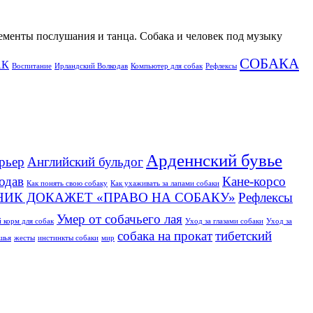
лементы послушания и танца. Собака и человек под музыку
СОБАКА
АК
Воспитание
Ирландский Волкодав
Компьютер для собак
Рефлексы
Арденнский бувье
рьер
Английский бульдог
одав
Кане-корсо
Как понять свою собаку
Как ухаживать за лапами собаки
НИК ДОКАЖЕТ «ПРАВО НА СОБАКУ»
Рефлексы
Умер от собачьего лая
 корм для собак
Уход за глазами собаки
Уход за
собака на прокат
тибетский
ушья
жесты
инстинкты собаки
мир