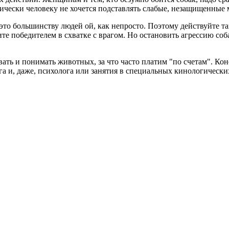
ически человеку не хочется подставлять слабые, незащищенные м
ь это большинству людей ой, как непросто. Поэтому действуйте т
одите победителем в схватке с врагом. Но остановить агрессию 
ть и понимать животных, за что часто платим "по счетам". Коне
а и, даже, психолога или занятия в специальных кинологических