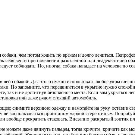
 собаки, чем потом ходить по врачам и долго лечиться. Непрофе
Как себя вести при появлении разозленной или неадекватной соба
следует соблюдать. Но, иногда, собака нападает на человека по 
шей собакой. Для этого нужно использовать любое укрытие: подъ
таки. Но запомните, что передвигаться в укрытие нужно спокойн
е, так и не достигнув безопасного места. Если вам укрыться не
 остановка или даже рядом стоящий автомобиль.
ющее: снимите верхнюю одежду и намотайте на руку, оставив св
о лучше воспользоваться принципом «долой стереотипы». Попробу
ли вообще прекратить атаковать. Внезапно раскрытый зонтик или
не можете даже двинуть пальцем, тогда кричите, кричите как мож
ых действий. Женщинам и тем, кто безумно боится собак, надо с