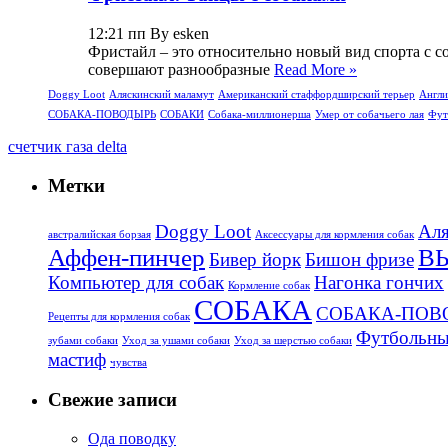
12:21 пп By esken
Фристайл – это относительно новый вид спорта с с
совершают разнообразные
Read More »
Doggy Loot
Аляскинский маламут
Американский стаффордширский терьер
Англи
СОБАКА-ПОВОДЫРЬ
СОБАКИ
Собака-миллионерша
Умер от собачьего лая
Фут
счетчик газа delta
Метки
Doggy Loot
Аля
aвстралийская борзая
Аксессуары для кормления собак
Аффен-пинчер
В
Бивер йорк
Бишон фризе
Компьютер для собак
Нагонка гончих
Кормление собак
СОБАКА
СОБАКА-ПОВ
Рецепты для кормления собак
Футбольны
зубами собаки
Уход за ушами собаки
Уход за шерстью собаки
мастиф
чувства
Свежие записи
Ода поводку