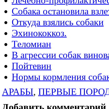
Лечебно-профилактичес
Собака остановила взл
Откуда взялись собаки
Эхинококкоз.
Теломиан
В агрессии собак винов
Пойтевин
Нормы кормления соба
АРАБЫ
,
ПЕРВЫЕ ПОРО
Добавить комментарий