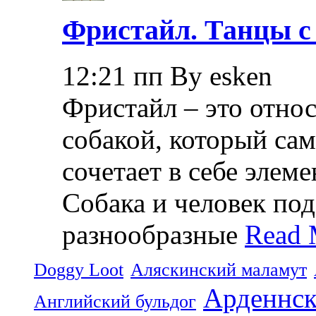
Фристайл. Танцы с
12:21 пп By esken
Фристайл – это относ
собакой, который са
сочетает в себе элем
Собака и человек по
разнообразные
Read 
Doggy Loot
Аляскинский маламут
Арденнск
Английский бульдог