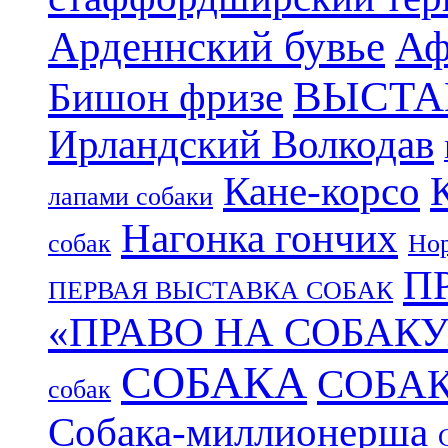
Арденнский бувье
Аф
ВЫСТА
Бишон фризе
Ирландский Волкодав
Кане-корсо
лапами собаки
Нагонка гончих
собак
Нор
П
ПЕРВАЯ ВЫСТАВКА СОБАК
«ПРАВО НА СОБАКУ
СОБАКА
СОБА
собак
Собака-миллионерша