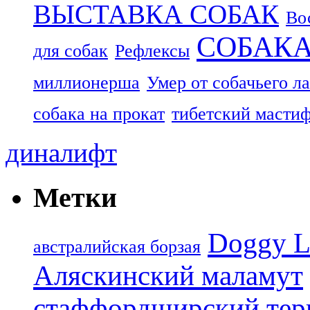
ВЫСТАВКА СОБАК
Во
СОБАК
для собак
Рефлексы
миллионерша
Умер от собачьего л
собака на прокат
тибетский масти
диналифт
Метки
Doggy L
aвстралийская борзая
Аляскинский маламут
стаффордширский тер