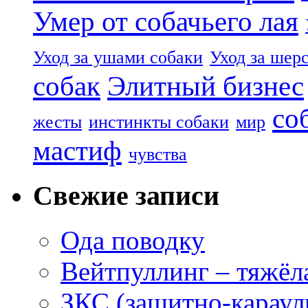
Умер от собачьего лая
Уход за ушами собаки
Уход за шер
собак
Элитный бизнес
со
жесты
инстинкты собаки
мир
мастиф
чувства
Свежие записи
Ода поводку
Вейтпуллинг – тяжёла
ЗКС (защитно-караул