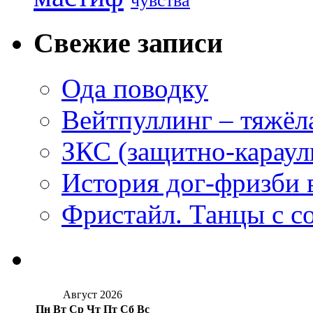
чувства
Свежие записи
Ода поводку
Вейтпуллинг – тяжёла
ЗКС (защитно-караул
История дог-фризби 
Фристайл. Танцы с с
Август 2026
Пн
Вт
Ср
Чт
Пт
Сб
Вс