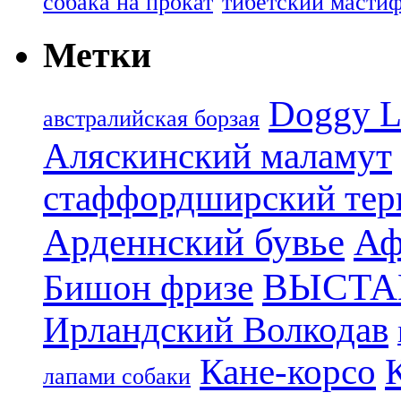
собака на прокат
тибетский масти
Метки
Doggy L
aвстралийская борзая
Аляскинский маламут
стаффордширский тер
Арденнский бувье
Аф
ВЫСТА
Бишон фризе
Ирландский Волкодав
Кане-корсо
лапами собаки