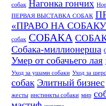
Нагонка гончих
собак
Нор
П
ПЕРВАЯ ВЫСТАВКА СОБАК
«ПРАВО НА СОБАКУ
СОБАКА
СОБА
собак
Собака-миллионерша
Умер от собачьего лая
Уход за ушами собаки
Уход за шер
собак
Элитный бизнес
со
жесты
инстинкты собаки
мир
мастиф