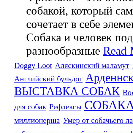
собакой, который са
сочетает в себе элем
Собака и человек по
разнообразные
Read 
Doggy Loot
Аляскинский маламут
Арденнск
Английский бульдог
ВЫСТАВКА СОБАК
Во
СОБАК
для собак
Рефлексы
миллионерша
Умер от собачьего л